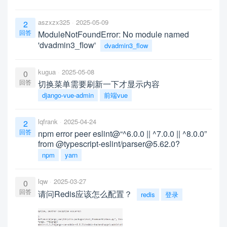
aszxzx325
2025-05-09
2
回答
ModuleNotFoundError: No module named
'dvadmin3_flow'
dvadmin3_flow
kugua
2025-05-08
0
回答
切换菜单需要刷新一下才显示内容
django-vue-admin
前端vue
lqfrank
2025-04-24
2
回答
npm error peer eslint@“^6.0.0 || ^7.0.0 || ^8.0.0”
from @typescript-eslint/parser@5.62.0?
npm
yarn
lqw
2025-03-27
0
回答
请问Redis应该怎么配置？
redis
登录