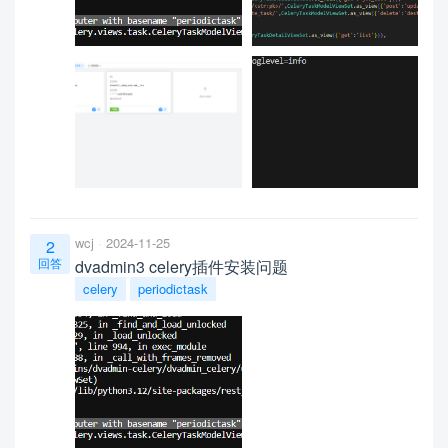
wcj
2024-11-25
2
回答
dvadmin3 celery插件安装问题
celery
periodictask