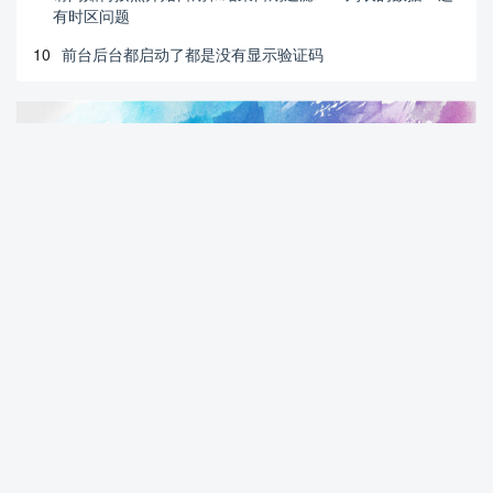
有时区问题
10
前台后台都启动了都是没有显示验证码
热门标签
前端
vue
dvadmin
权限控制
crud
celery
django
二次开发
d2-crud-plus
常见问题
按钮
BUG
登录