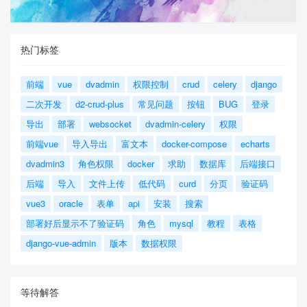
热门标签
前端
vue
dvadmin
权限控制
crud
celery
django
二次开发
d2-crud-plus
常见问题
按钮
BUG
登录
导出
部署
websocket
dvadmin-celery
权限
前端vue
导入导出
富文本
docker-compose
echarts
dvadmin3
角色权限
docker
求助
数据库
后端接口
后端
导入
文件上传
低代码
curd
分页
验证码
vue3
oracle
表单
api
安装
搜索
部署好后显示不了验证码
角色
mysql
教程
表格
django-vue-admin
版本
数据权限
等待解答