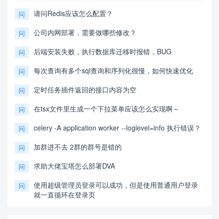
请问Redis应该怎么配置？
问
公司内网部署，需要做哪些修改？
问
后端安装失败，执行数据库迁移时报错，BUG
问
每次查询有多个sql查询和序列化很慢，如何快速优化
问
定时任务插件返回的接口内容为空
问
在tsx文件里生成一个下拉菜单应该怎么实现啊～
问
celery -A application worker --loglevel=info 执行错误？
问
加群进不去 2群的群号是错的
问
求助大佬宝塔怎么部署DVA
问
使用超级管理员登录可以成功，但是使用普通用户登录
问
就一直循环在登录页