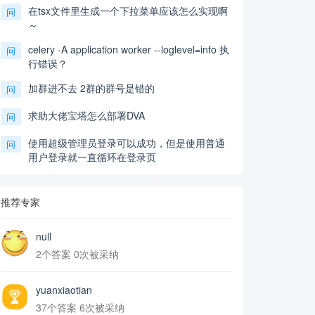
在tsx文件里生成一个下拉菜单应该怎么实现啊
问
～
celery -A application worker --loglevel=info 执
问
行错误？
加群进不去 2群的群号是错的
问
求助大佬宝塔怎么部署DVA
问
使用超级管理员登录可以成功，但是使用普通
问
用户登录就一直循环在登录页
推荐专家
null
2个答案 0次被采纳
yuanxiaotian
37个答案 6次被采纳