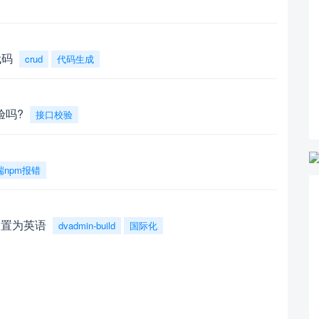
代码
crud
代码生成
验吗?
接口校验
端npm报错
言设置为英语
dvadmin-build
国际化