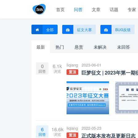
首页
问答
文章
话题
专家
全部
征文大赛
BUG反馈
最新
热门
悬赏
未解决
未回答
liqiang
2023-06-01
0
6.1k
回答
浏览
巨梦征文 | 2023年第一
置顶
liqiang
2022-05-23
6
16.6k
回答
浏览
正式版本发布及更新日志
置顶