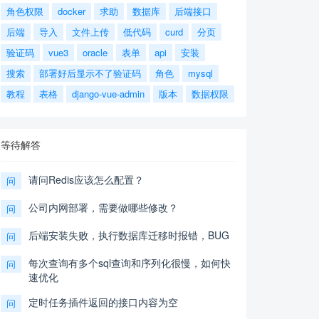
角色权限
docker
求助
数据库
后端接口
后端
导入
文件上传
低代码
curd
分页
验证码
vue3
oracle
表单
api
安装
搜索
部署好后显示不了验证码
角色
mysql
教程
表格
django-vue-admin
版本
数据权限
等待解答
请问Redis应该怎么配置？
问
公司内网部署，需要做哪些修改？
问
后端安装失败，执行数据库迁移时报错，BUG
问
每次查询有多个sql查询和序列化很慢，如何快
问
速优化
定时任务插件返回的接口内容为空
问