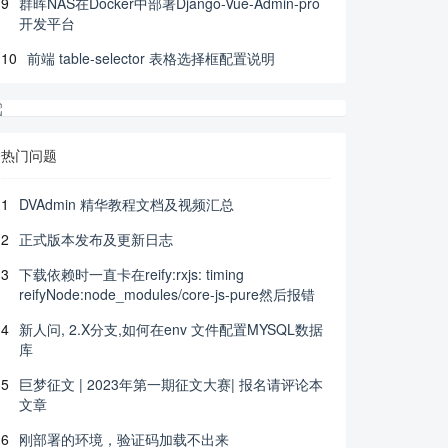
9
群晖NAS在Docker中部署Django-Vue-Admin-pro
开发平台
10
前端 table-selector 表格选择框配置说明
热门问题
1
DVAdmin 精华教程文档及视频汇总
2
正式版本发布及更新日志
3
下载依赖时一直卡在reify:rxjs: timing
reifyNode:node_modules/core-js-pure然后报错
4
新人问, 2.X分支,如何在env 文件配置MYSQL数据
库
5
巨梦征文 | 2023年第一期征文大赛| 报名请评论本
文章
6
刚部署的环境，验证码加载不出来