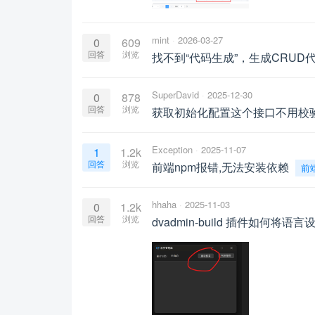
mint
2026-03-27
0
609
回答
浏览
找不到“代码生成”，生成CRUD
SuperDavid
2025-12-30
0
878
回答
浏览
获取初始化配置这个接口不用校
Exception
2025-11-07
1
1.2k
回答
浏览
前端npm报错,无法安装依赖
前
hhaha
2025-11-03
0
1.2k
回答
浏览
dvadmin-build 插件如何将语