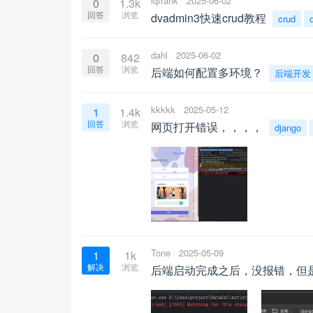
lqfrank
2025-06-02
0
1.3k
回答
浏览
dvadmin3快速crud教程
crud
dahl
2025-06-02
0
842
回答
浏览
后端如何配置多环境？
后端开发
kkkkk
2025-05-12
1
1.4k
回答
浏览
网页打开错误，，，，
django
Tone
2025-05-09
1
1k
解决
浏览
后端启动完成之后，没报错，但是