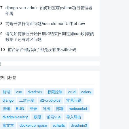
7
django-vue-admin 如何用宝塔python项目管理器
部署
8
前端开发行间距问题Vue+elementUI中el-row
9
请问如何按照开始日期和结束日期过滤curd列表的
数据？还有时区问题
10
前台后台都启动了都是没有显示验证码
热门标签
前端
vue
dvadmin
权限控制
crud
celery
django
二次开发
d2-crud-plus
常见问题
按钮
BUG
登录
导出
部署
websocket
dvadmin-celery
权限
前端vue
导入导出
富文本
docker-compose
echarts
dvadmin3