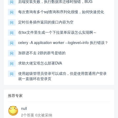
后端安装失败，执行数据库迁移时报错，BUG
问
每次查询有多个sql查询和序列化很慢，如何快速优化
问
定时任务插件返回的接口内容为空
问
在tsx文件里生成一个下拉菜单应该怎么实现啊～
问
celery -A application worker --loglevel=info 执行错误？
问
加群进不去 2群的群号是错的
问
求助大佬宝塔怎么部署DVA
问
使用超级管理员登录可以成功，但是使用普通用户登录
问
就一直循环在登录页
推荐专家
null
2个答案 0次被采纳