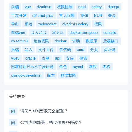
前端
vue
dvadmin
权限控制
crud
celery
django
二次开发
d2-crud-plus
常见问题
按钮
BUG
登录
导出
部署
websocket
dvadmin-celery
权限
前端vue
导入导出
富文本
docker-compose
echarts
dvadmin3
角色权限
docker
求助
数据库
后端接口
后端
导入
文件上传
低代码
curd
分页
验证码
vue3
oracle
表单
api
安装
搜索
部署好后显示不了验证码
角色
mysql
教程
表格
django-vue-admin
版本
数据权限
等待解答
请问Redis应该怎么配置？
问
公司内网部署，需要做哪些修改？
问