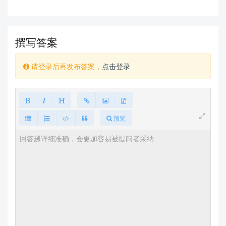
File "D:Program Filespy310libsite-packagesMySQLdbcursors.p
y", line 179, in execute
撰写答案
res = self._query(mogrified_query)
File "D:Program Filespy310libsite-packagesMySQLdbcursors.p
请登录后再发布答案，
点击登录
y", line 330, in _query
db.query(q)
预览
File "D:Program Filespy310libsite-packagesMySQLdbconnectio
ns.py", line 255, in query
_mysql.connection.query(self, query)
MySQLdb.OperationalError: (1071, 'Specified key was too long;
max key length is 1000 bytes')