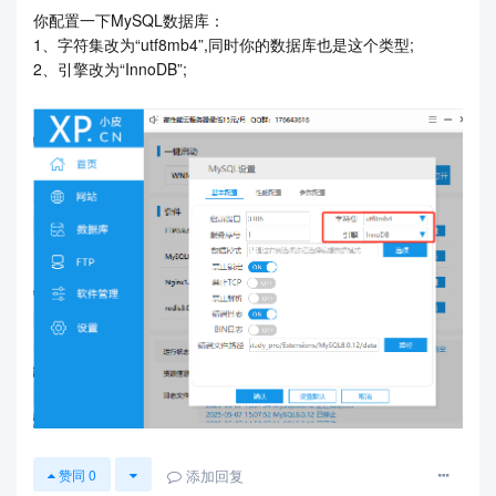
Applying django_celery_beat.0017_alter_crontabschedule_mont
你配置一下MySQL数据库：
h_of_year... OK
1、字符集改为“utf8mb4”,同时你的数据库也是这个类型;
Applying django_celery_beat.0018_improve_crontab_helptext...
2、引擎改为“InnoDB”;
OK
Applying django_celery_beat.0019_alter_periodictasks_option
s... OK
Applying django_celery_results.0001_initial...Traceback (most r
ecent call last):
File "D:Program Filespy310libsite-packagesdjangodbbackendsu
tils.py", line 87, in _execute
return self.cursor.execute(sql)
File "D:Program Filespy310libsite-packagesdjangodbbackends
mysqlbase.py", line 75, in execute
return self.cursor.execute(query, args)
添加回复
赞同
0