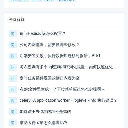
等待解答
请问Redis应该怎么配置？
问
公司内网部署，需要做哪些修改？
问
后端安装失败，执行数据库迁移时报错，BUG
问
每次查询有多个sql查询和序列化很慢，如何快速优化
问
定时任务插件返回的接口内容为空
问
在tsx文件里生成一个下拉菜单应该怎么实现啊～
问
celery -A application worker --loglevel=info 执行错误？
问
加群进不去 2群的群号是错的
问
求助大佬宝塔怎么部署DVA
问