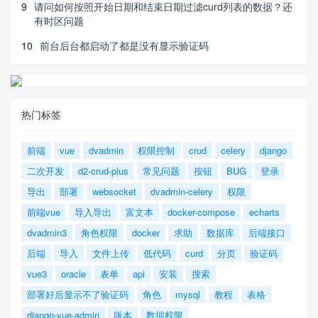
9
请问如何按照开始日期和结束日期过滤curd列表的数据？还
有时区问题
10
前台后台都启动了都是没有显示验证码
热门标签
前端
vue
dvadmin
权限控制
crud
celery
django
二次开发
d2-crud-plus
常见问题
按钮
BUG
登录
导出
部署
websocket
dvadmin-celery
权限
前端vue
导入导出
富文本
docker-compose
echarts
dvadmin3
角色权限
docker
求助
数据库
后端接口
后端
导入
文件上传
低代码
curd
分页
验证码
vue3
oracle
表单
api
安装
搜索
部署好后显示不了验证码
角色
mysql
教程
表格
django-vue-admin
版本
数据权限