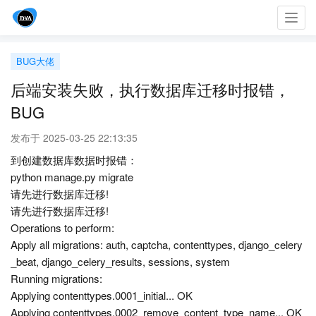
Toggl
navig
BUG大佬
后端安装失败，执行数据库迁移时报错，
BUG
发布于 2025-03-25 22:13:35
到创建数据库数据时报错：
python manage.py migrate
请先进行数据库迁移!
请先进行数据库迁移!
Operations to perform:
Apply all migrations: auth, captcha, contenttypes, django_celery
_beat, django_celery_results, sessions, system
Running migrations:
Applying contenttypes.0001_initial... OK
Applying contenttypes.0002_remove_content_type_name... OK