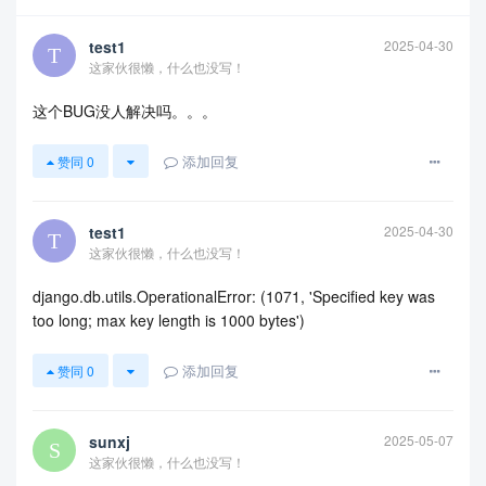
Applying django_celery_beat.0005_add_solarschedule_events_
choices... OK
test1
2025-04-30
Applying django_celery_beat.0006_auto_20180322_0932... OK
这家伙很懒，什么也没写！
Applying django_celery_beat.0007_auto_20180521_0826... OK
Applying django_celery_beat.0008_auto_20180914_1922... OK
这个BUG没人解决吗。。。
Applying django_celery_beat.0006_auto_20180210_1226... OK
Applying django_celery_beat.0006_periodictask_priority... OK
添加回复
赞同
0
Applying django_celery_beat.0009_periodictask_headers... OK
Applying django_celery_beat.0010_auto_20190429_0326... OK
test1
2025-04-30
Applying django_celery_beat.0011_auto_20190508_0153... OK
这家伙很懒，什么也没写！
Applying django_celery_beat.0012_periodictask_expire_second
s... OK
django.db.utils.OperationalError: (1071, 'Specified key was
Applying django_celery_beat.0013_auto_20200609_0727... OK
too long; max key length is 1000 bytes')
Applying django_celery_beat.0014_remove_clockedschedule_e
nabled... OK
添加回复
赞同
0
Applying django_celery_beat.0015_edit_solarschedule_events_
choices... OK
sunxj
2025-05-07
Applying django_celery_beat.0016_alter_crontabschedule_time
这家伙很懒，什么也没写！
zone... OK