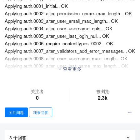
Applying auth.0001_initial... OK
Applying auth.0002_alter_permission_name_max_length... OK
Applying auth.0003_alter_user_email_max_length... OK
Applying auth.0004_alter_user_username_opts... OK
Applying auth.0005_alter_user_last_login_null... OK
Applying auth.0006_require_contenttypes_0002... OK
Applying auth.0007_alter_validators_add_error_messages... OK
Applying auth.0008_alter_user_username_max_length... OK
Applying auth.0009_alter_user_last_name_max_length... OK
查看更多
Applying auth.0010_alter_group_name_max_length... OK
Applying auth.0011_update_proxy_permissions... OK
Applying auth.0012_alter_user_first_name_max_length... OK
关注者
被浏览
Applying captcha.0001_initial... OK
0
2.3k
Applying captcha.0002_alter_captchastore_id... OK
Applying django_celery_beat.0001_initial... OK
关注问题
我来回答
Applying django_celery_beat.0002_auto_20161118_0346... OK
Applying django_celery_beat.0003_auto_20161209_0049... OK
Applying django_celery_beat.0004_auto_20170221_0000... OK
3
个回答