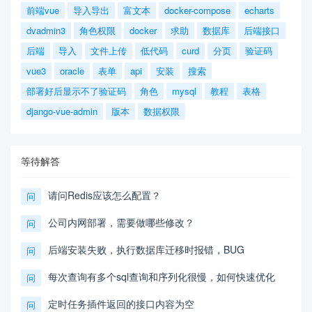
前端vue
导入导出
富文本
docker-compose
echarts
dvadmin3
角色权限
docker
求助
数据库
后端接口
后端
导入
文件上传
低代码
curd
分页
验证码
vue3
oracle
表单
api
安装
搜索
部署好后显示不了验证码
角色
mysql
教程
表格
django-vue-admin
版本
数据权限
等待解答
请问Redis应该怎么配置？
问
公司内网部署，需要做哪些修改？
问
后端安装失败，执行数据库迁移时报错，BUG
问
每次查询有多个sql查询和序列化很慢，如何快速优化
问
定时任务插件返回的接口内容为空
问