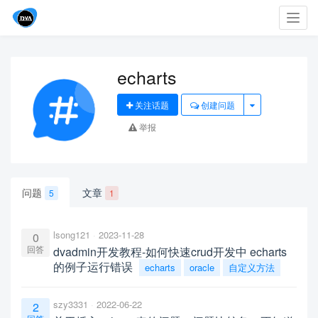
Toggl
navig
echarts
关注话题
创建问题
举报
问题
文章
5
1
lsong121
2023-11-28
0
回答
dvadmin开发教程-如何快速crud开发中 echarts
的例子运行错误
echarts
oracle
自定义方法
szy3331
2022-06-22
2