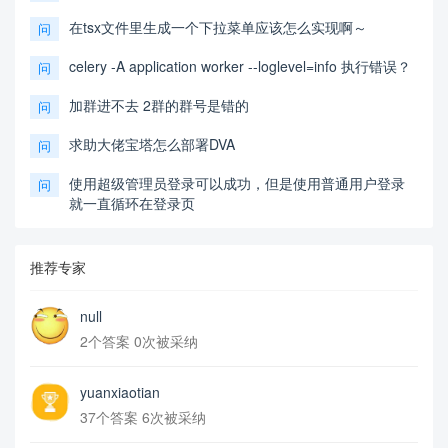
在tsx文件里生成一个下拉菜单应该怎么实现啊～
问
celery -A application worker --loglevel=info 执行错误？
问
加群进不去 2群的群号是错的
问
求助大佬宝塔怎么部署DVA
问
使用超级管理员登录可以成功，但是使用普通用户登录
问
就一直循环在登录页
推荐专家
null
2个答案 0次被采纳
yuanxiaotian
37个答案 6次被采纳