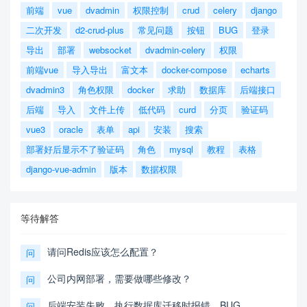
前端
vue
dvadmin
权限控制
crud
celery
django
二次开发
d2-crud-plus
常见问题
按钮
BUG
登录
导出
部署
websocket
dvadmin-celery
权限
前端vue
导入导出
富文本
docker-compose
echarts
dvadmin3
角色权限
docker
求助
数据库
后端接口
后端
导入
文件上传
低代码
curd
分页
验证码
vue3
oracle
表单
api
安装
搜索
部署好后显示不了验证码
角色
mysql
教程
表格
django-vue-admin
版本
数据权限
等待解答
请问Redis应该怎么配置？
问
公司内网部署，需要做哪些修改？
问
后端安装失败，执行数据库迁移时报错，BUG
问