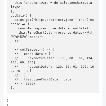
  this.lineChartData = defaultLineChartData
[type];

},

getData() {

  axios.get('http://xxx/test.json').then(res
ponse => {

    console.log(response.data.actualData);

    this.lineChartData =response.data;//把返
回的数据给linechart

  });

  // setTimeout(() => { 

  //   const data = {

  //     "expectedData": [100, 80, 161, 134, 
105, 60, 165],

  //     "actualData": [120, 50, 91, 190, 16
2, 20, 130]

  //   }

  //   this.lineChartData = data;

  // }, 3000)

},
}
};