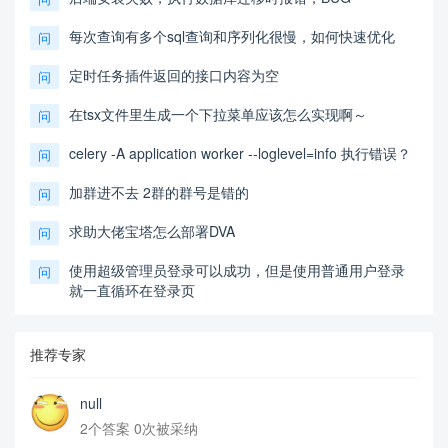
每次查询有多个sql查询和序列化很慢，如何快速优化
问
定时任务插件返回的接口内容为空
问
在tsx文件里生成一个下拉菜单应该怎么实现啊～
问
celery -A application worker --loglevel=info 执行错误？
问
加群进不去 2群的群号是错的
问
求助大佬宝塔怎么部署DVA
问
使用超级管理员登录可以成功，但是使用普通用户登录
问
就一直循环在登录页
推荐专家
null
2个答案 0次被采纳