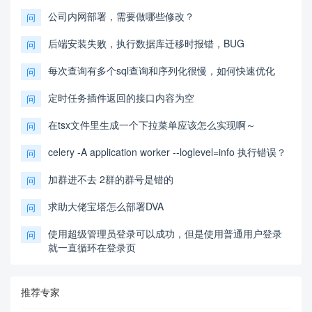
公司内网部署，需要做哪些修改？
问
后端安装失败，执行数据库迁移时报错，BUG
问
每次查询有多个sql查询和序列化很慢，如何快速优化
问
定时任务插件返回的接口内容为空
问
在tsx文件里生成一个下拉菜单应该怎么实现啊～
问
celery -A application worker --loglevel=info 执行错误？
问
加群进不去 2群的群号是错的
问
求助大佬宝塔怎么部署DVA
问
使用超级管理员登录可以成功，但是使用普通用户登录
问
就一直循环在登录页
推荐专家