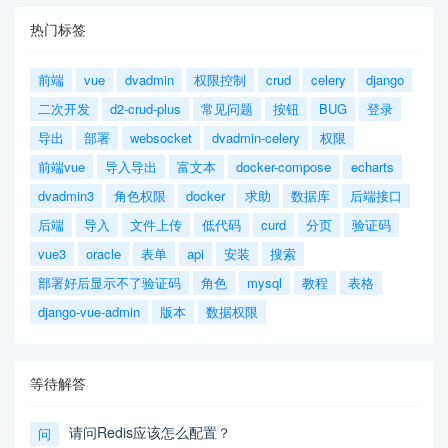
热门标签
前端
vue
dvadmin
权限控制
crud
celery
django
二次开发
d2-crud-plus
常见问题
按钮
BUG
登录
导出
部署
websocket
dvadmin-celery
权限
前端vue
导入导出
富文本
docker-compose
echarts
dvadmin3
角色权限
docker
求助
数据库
后端接口
后端
导入
文件上传
低代码
curd
分页
验证码
vue3
oracle
表单
api
安装
搜索
部署好后显示不了验证码
角色
mysql
教程
表格
django-vue-admin
版本
数据权限
等待解答
请问Redis应该怎么配置？
问