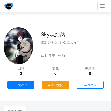
Toggl
navig
Sky灬灿然
这家伙很懒，什么也没写！
注册于 1年前
回答
文章
关注者
2
0
0
关注TA
向TA提问
发私信