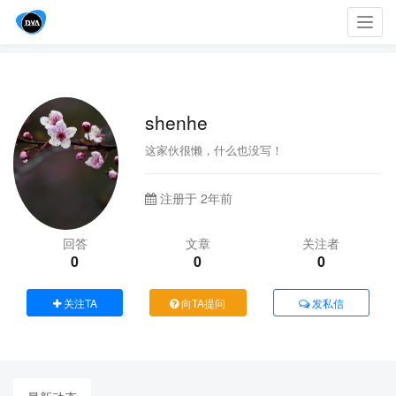
Toggl
navig
shenhe
这家伙很懒，什么也没写！
注册于 2年前
回答
文章
关注者
0
0
0
关注TA
向TA提问
发私信