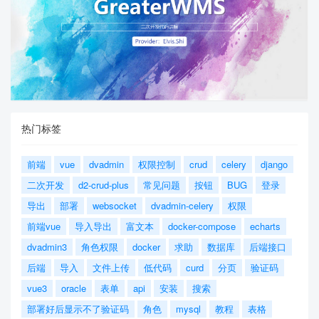
热门标签
前端
vue
dvadmin
权限控制
crud
celery
django
二次开发
d2-crud-plus
常见问题
按钮
BUG
登录
导出
部署
websocket
dvadmin-celery
权限
前端vue
导入导出
富文本
docker-compose
echarts
dvadmin3
角色权限
docker
求助
数据库
后端接口
后端
导入
文件上传
低代码
curd
分页
验证码
vue3
oracle
表单
api
安装
搜索
部署好后显示不了验证码
角色
mysql
教程
表格