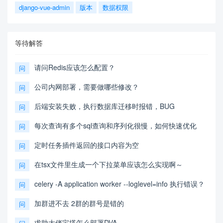
django-vue-admin
版本
数据权限
等待解答
请问Redis应该怎么配置？
问
公司内网部署，需要做哪些修改？
问
后端安装失败，执行数据库迁移时报错，BUG
问
每次查询有多个sql查询和序列化很慢，如何快速优化
问
定时任务插件返回的接口内容为空
问
在tsx文件里生成一个下拉菜单应该怎么实现啊～
问
celery -A application worker --loglevel=info 执行错误？
问
加群进不去 2群的群号是错的
问
求助大佬宝塔怎么部署DVA