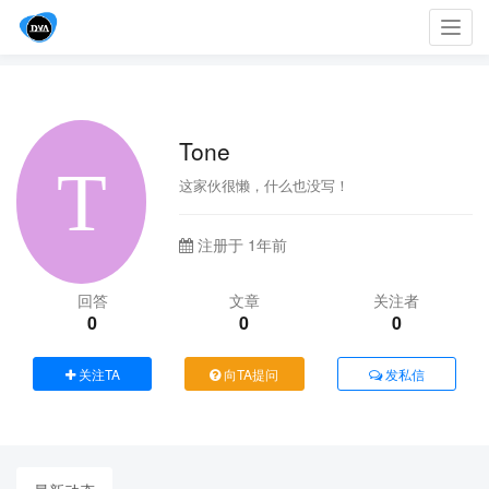
Toggl
navig
Tone
这家伙很懒，什么也没写！
注册于 1年前
回答
文章
关注者
0
0
0
关注TA
向TA提问
发私信