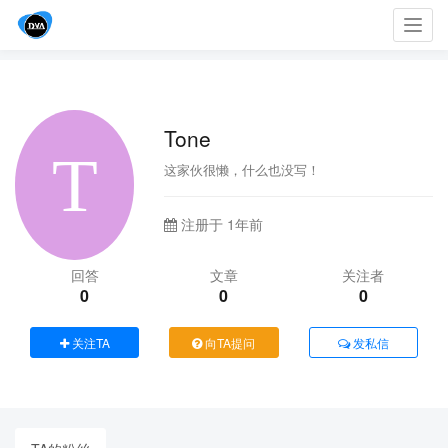
Toggl
navig
Tone
这家伙很懒，什么也没写！
注册于 1年前
回答
文章
关注者
0
0
0
关注TA
向TA提问
发私信