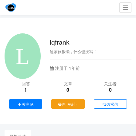
Toggl
navig
lqfrank
这家伙很懒，什么也没写！
注册于 1年前
回答
文章
关注者
1
0
0
关注TA
向TA提问
发私信