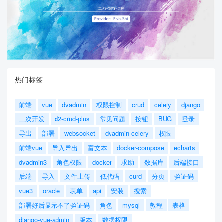
热门标签
前端
vue
dvadmin
权限控制
crud
celery
django
二次开发
d2-crud-plus
常见问题
按钮
BUG
登录
导出
部署
websocket
dvadmin-celery
权限
前端vue
导入导出
富文本
docker-compose
echarts
dvadmin3
角色权限
docker
求助
数据库
后端接口
后端
导入
文件上传
低代码
curd
分页
验证码
vue3
oracle
表单
api
安装
搜索
部署好后显示不了验证码
角色
mysql
教程
表格
django-vue-admin
版本
数据权限