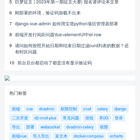
5
巨梦征文 | 2023年第一期征文大赛| 报名请评论本文章
6
刚部署的环境，验证码加载不出来
7
django-vue-admin 如何用宝塔python项目管理器部署
8
前端开发行间距问题Vue+elementUI中el-row
9
请问如何按照开始日期和结束日期过滤curd列表的数据？还
有时区问题
10
前台后台都启动了都是没有显示验证码
热门标签
前端
vue
dvadmin
权限控制
crud
celery
django
二次开发
d2-crud-plus
常见问题
按钮
BUG
登录
导出
部署
websocket
dvadmin-celery
权限
前端vue
导入导出
富文本
docker-compose
echarts