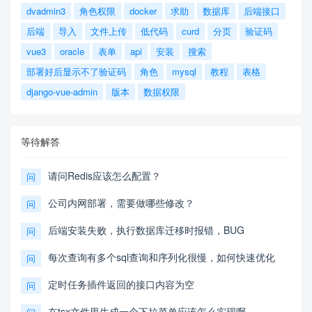
dvadmin3
角色权限
docker
求助
数据库
后端接口
后端
导入
文件上传
低代码
curd
分页
验证码
vue3
oracle
表单
api
安装
搜索
部署好后显示不了验证码
角色
mysql
教程
表格
django-vue-admin
版本
数据权限
等待解答
请问Redis应该怎么配置？
问
公司内网部署，需要做哪些修改？
问
后端安装失败，执行数据库迁移时报错，BUG
问
每次查询有多个sql查询和序列化很慢，如何快速优化
问
定时任务插件返回的接口内容为空
问
在tsx文件里生成一个下拉菜单应该怎么实现啊～