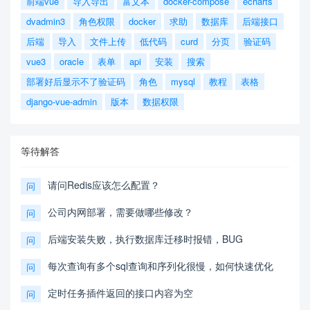
前端vue
导入导出
富文本
docker-compose
echarts
dvadmin3
角色权限
docker
求助
数据库
后端接口
后端
导入
文件上传
低代码
curd
分页
验证码
vue3
oracle
表单
api
安装
搜索
部署好后显示不了验证码
角色
mysql
教程
表格
django-vue-admin
版本
数据权限
等待解答
请问Redis应该怎么配置？
问
公司内网部署，需要做哪些修改？
问
后端安装失败，执行数据库迁移时报错，BUG
问
每次查询有多个sql查询和序列化很慢，如何快速优化
问
定时任务插件返回的接口内容为空
问