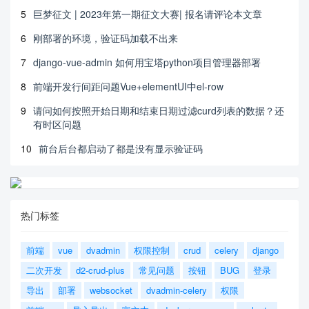
5
巨梦征文 | 2023年第一期征文大赛| 报名请评论本文章
6
刚部署的环境，验证码加载不出来
7
django-vue-admin 如何用宝塔python项目管理器部署
8
前端开发行间距问题Vue+elementUI中el-row
9
请问如何按照开始日期和结束日期过滤curd列表的数据？还
有时区问题
10
前台后台都启动了都是没有显示验证码
热门标签
前端
vue
dvadmin
权限控制
crud
celery
django
二次开发
d2-crud-plus
常见问题
按钮
BUG
登录
导出
部署
websocket
dvadmin-celery
权限