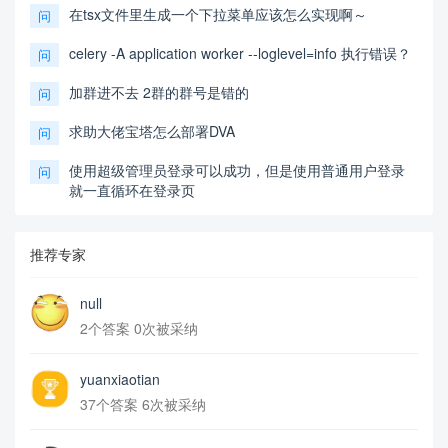
在tsx文件里生成一个下拉菜单应该怎么实现啊～
问
celery -A application worker --loglevel=info 执行错误？
问
加群进不去 2群的群号是错的
问
求助大佬宝塔怎么部署DVA
问
使用超级管理员登录可以成功，但是使用普通用户登录
问
就一直循环在登录页
推荐专家
null
2个答案 0次被采纳
yuanxiaotian
37个答案 6次被采纳