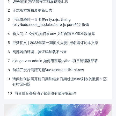
1
DVAdmin 精华教程文档及视频汇总
2
正式版本发布及更新日志
3
下载依赖时一直卡在reify:rxjs: timing
reifyNode:node_modules/core-js-pure然后报错
4
新人问, 2.X分支,如何在env 文件配置MYSQL数据库
5
巨梦征文 | 2023年第一期征文大赛| 报名请评论本文章
6
刚部署的环境，验证码加载不出来
7
django-vue-admin 如何用宝塔python项目管理器部署
8
前端开发行间距问题Vue+elementUI中el-row
9
请问如何按照开始日期和结束日期过滤curd列表的数据？还
有时区问题
10
前台后台都启动了都是没有显示验证码