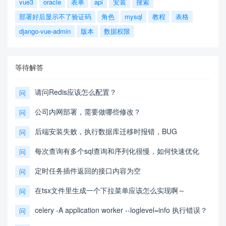
vue3
oracle
表单
api
安装
搜索
部署好后显示不了验证码
角色
mysql
教程
表格
django-vue-admin
版本
数据权限
等待解答
请问Redis应该怎么配置？
问
公司内网部署，需要做哪些修改？
问
后端安装失败，执行数据库迁移时报错，BUG
问
每次查询有多个sql查询和序列化很慢，如何快速优化
问
定时任务插件返回的接口内容为空
问
在tsx文件里生成一个下拉菜单应该怎么实现啊～
问
celery -A application worker --loglevel=info 执行错误？
问