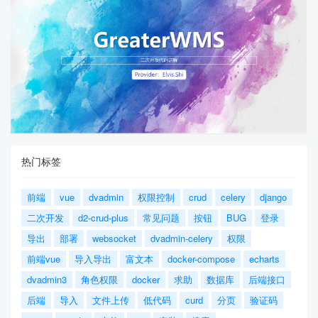
热门标签
前端
vue
dvadmin
权限控制
crud
celery
django
二次开发
d2-crud-plus
常见问题
按钮
BUG
登录
导出
部署
websocket
dvadmin-celery
权限
前端vue
导入导出
富文本
docker-compose
echarts
dvadmin3
角色权限
docker
求助
数据库
后端接口
后端
导入
文件上传
低代码
curd
分页
验证码