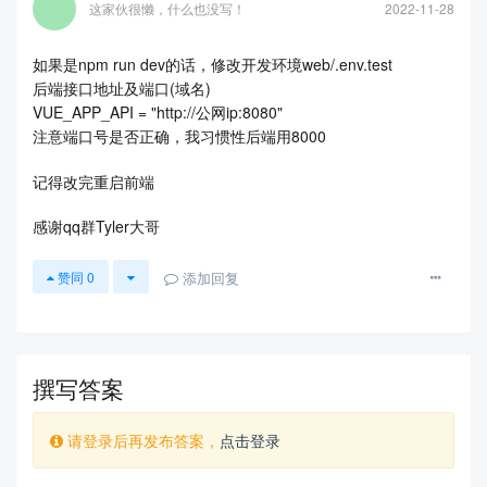
这家伙很懒，什么也没写！
2022-11-28
如果是npm run dev的话，修改开发环境web/.env.test
后端接口地址及端口(域名)
VUE_APP_API = "http://公网ip:8080"
注意端口号是否正确，我习惯性后端用8000
记得改完重启前端
感谢qq群Tyler大哥
添加回复
赞同
0
撰写答案
请登录后再发布答案，
点击登录