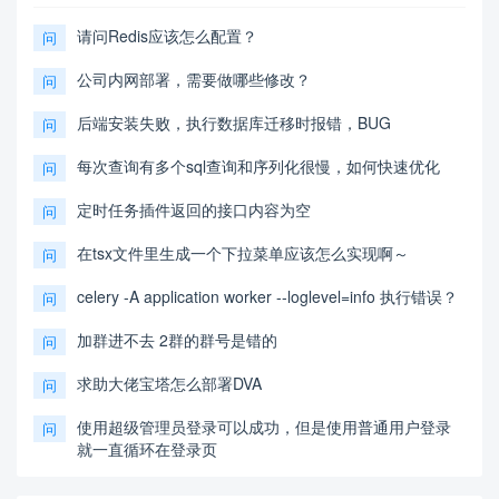
请问Redis应该怎么配置？
问
公司内网部署，需要做哪些修改？
问
后端安装失败，执行数据库迁移时报错，BUG
问
每次查询有多个sql查询和序列化很慢，如何快速优化
问
定时任务插件返回的接口内容为空
问
在tsx文件里生成一个下拉菜单应该怎么实现啊～
问
celery -A application worker --loglevel=info 执行错误？
问
加群进不去 2群的群号是错的
问
求助大佬宝塔怎么部署DVA
问
使用超级管理员登录可以成功，但是使用普通用户登录
问
就一直循环在登录页