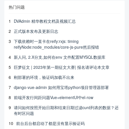
热门问题
1
DVAdmin 精华教程文档及视频汇总
2
正式版本发布及更新日志
3
下载依赖时一直卡在reify:rxjs: timing
reifyNode:node_modules/core-js-pure然后报错
4
新人问, 2.X分支,如何在env 文件配置MYSQL数据库
5
巨梦征文 | 2023年第一期征文大赛| 报名请评论本文章
6
刚部署的环境，验证码加载不出来
7
django-vue-admin 如何用宝塔python项目管理器部署
8
前端开发行间距问题Vue+elementUI中el-row
9
请问如何按照开始日期和结束日期过滤curd列表的数据？还
有时区问题
10
前台后台都启动了都是没有显示验证码