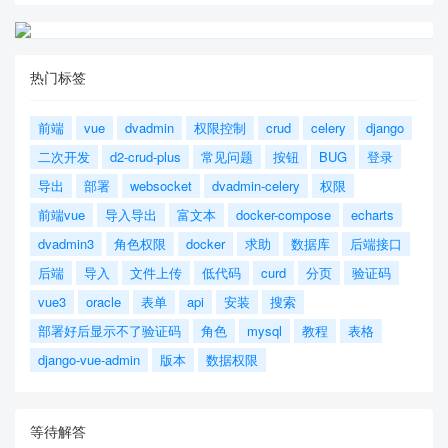
热门标签
前端
vue
dvadmin
权限控制
crud
celery
django
二次开发
d2-crud-plus
常见问题
按钮
BUG
登录
导出
部署
websocket
dvadmin-celery
权限
前端vue
导入导出
富文本
docker-compose
echarts
dvadmin3
角色权限
docker
求助
数据库
后端接口
后端
导入
文件上传
低代码
curd
分页
验证码
vue3
oracle
表单
api
安装
搜索
部署好后显示不了验证码
角色
mysql
教程
表格
django-vue-admin
版本
数据权限
等待解答