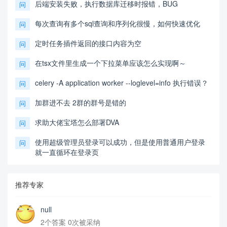
后端安装失败，执行数据库迁移时报错，BUG
问
每次查询有多个sql查询和序列化很慢，如何快速优化
问
定时任务插件返回的接口内容为空
问
在tsx文件里生成一个下拉菜单应该怎么实现啊～
问
celery -A application worker --loglevel=info 执行错误？
问
加群进不去 2群的群号是错的
问
求助大佬宝塔怎么部署DVA
问
使用超级管理员登录可以成功，但是使用普通用户登录
问
就一直循环在登录页
推荐专家
null
2个答案 0次被采纳