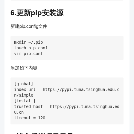
6.更新pip安装源
新建pip.config文件
mkdir ~/.pip

touch pip.conf

vim pip.conf
添加如下内容
[global] 

index-url = https://pypi.tuna.tsinghua.edu.c
n/simple

[install]

trusted-host = https://pypi.tuna.tsinghua.ed
u.cn  

timeout = 120