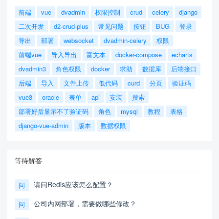
前端
vue
dvadmin
权限控制
crud
celery
django
二次开发
d2-crud-plus
常见问题
按钮
BUG
登录
导出
部署
websocket
dvadmin-celery
权限
前端vue
导入导出
富文本
docker-compose
echarts
dvadmin3
角色权限
docker
求助
数据库
后端接口
后端
导入
文件上传
低代码
curd
分页
验证码
vue3
oracle
表单
api
安装
搜索
部署好后显示不了验证码
角色
mysql
教程
表格
django-vue-admin
版本
数据权限
等待解答
请问Redis应该怎么配置？
问
公司内网部署，需要做哪些修改？
问