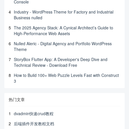
Console
4
Industry - WordPress Theme for Factory and Industrial
Business nulled
5
The 2025 Agency Stack: A Cynical Architect’s Guide to
High-Performance Web Assets
6
Nulled Aleric - Digital Agency and Portfolio WordPress
Theme
7
StoryBox Flutter App: A Developer's Deep Dive and
Technical Review - Download Free
8
How to Build 100+ Web Puzzle Levels Fast with Construct
3
热门文章
1
dvadmin快速crud教程
2
后端插件开发教程文档