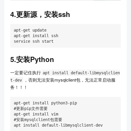
4.更新源，安装ssh
apt-get update

apt-get install ssh

service ssh start
5.安装Python
一定要记住执行
apt install default-libmysqlclien
，否则无法安装mysqlclient包，无法正常启动服
t-dev
务！！！
apt-get install python3-pip

#更新pip文件需要

apt-get install vim

#安装mysqlclient包需要

apt install default-libmysqlclient-dev