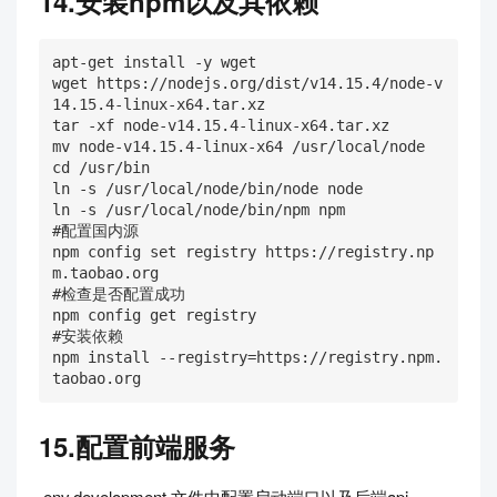
14.安装npm以及其依赖
apt-get install -y wget

wget https://nodejs.org/dist/v14.15.4/node-v
14.15.4-linux-x64.tar.xz

tar -xf node-v14.15.4-linux-x64.tar.xz

mv node-v14.15.4-linux-x64 /usr/local/node

cd /usr/bin

ln -s /usr/local/node/bin/node node

ln -s /usr/local/node/bin/npm npm

#配置国内源

npm config set registry https://registry.np
m.taobao.org

#检查是否配置成功

npm config get registry

#安装依赖

npm install --registry=https://registry.npm.
taobao.org
15.配置前端服务
.env.development 文件中配置启动端口以及后端api