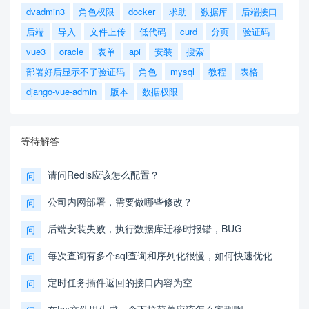
dvadmin3
角色权限
docker
求助
数据库
后端接口
后端
导入
文件上传
低代码
curd
分页
验证码
vue3
oracle
表单
api
安装
搜索
部署好后显示不了验证码
角色
mysql
教程
表格
django-vue-admin
版本
数据权限
等待解答
请问Redis应该怎么配置？
问
公司内网部署，需要做哪些修改？
问
后端安装失败，执行数据库迁移时报错，BUG
问
每次查询有多个sql查询和序列化很慢，如何快速优化
问
定时任务插件返回的接口内容为空
问