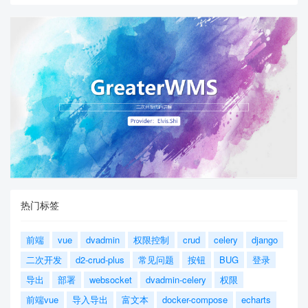
热门标签
前端
vue
dvadmin
权限控制
crud
celery
django
二次开发
d2-crud-plus
常见问题
按钮
BUG
登录
导出
部署
websocket
dvadmin-celery
权限
前端vue
导入导出
富文本
docker-compose
echarts