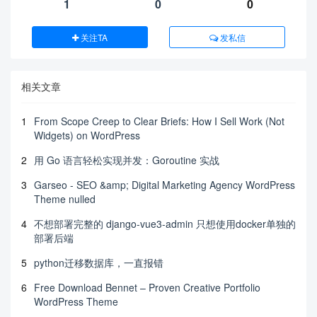
1
0
0
关注TA
发私信
相关文章
1
From Scope Creep to Clear Briefs: How I Sell Work (Not
Widgets) on WordPress
2
用 Go 语言轻松实现并发：Goroutine 实战
3
Garseo - SEO &amp; Digital Marketing Agency WordPress
Theme nulled
4
不想部署完整的 django-vue3-admin 只想使用docker单独的
部署后端
5
python迁移数据库，一直报错
6
Free Download Bennet – Proven Creative Portfolio
WordPress Theme