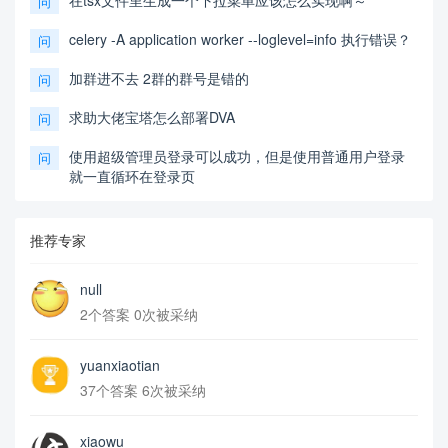
在tsx文件里生成一个下拉菜单应该怎么实现啊～
问
celery -A application worker --loglevel=info 执行错误？
问
加群进不去 2群的群号是错的
问
求助大佬宝塔怎么部署DVA
问
使用超级管理员登录可以成功，但是使用普通用户登录
问
就一直循环在登录页
推荐专家
null
2个答案 0次被采纳
yuanxiaotian
37个答案 6次被采纳
xiaowu