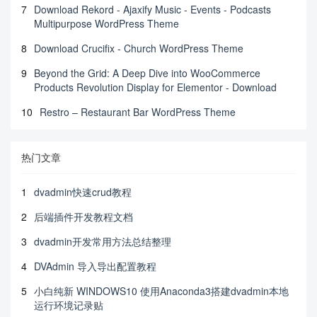
7
Download Rekord - Ajaxify Music - Events - Podcasts
Multipurpose WordPress Theme
8
Download Crucifix - Church WordPress Theme
9
Beyond the Grid: A Deep Dive into WooCommerce
Products Revolution Display for Elementor - Download
10
Restro – Restaurant Bar WordPress Theme
热门文章
1
dvadmin快速crud教程
2
后端插件开发教程文档
3
dvadmin开发常用方法总结整理
4
DVAdmin 导入导出配置教程
5
小白纯新 WINDOWS10 使用Anaconda3搭建dvadmin本地
运行环境记录贴