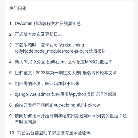
热门问题
1
DVAdmin 精华教程文档及视频汇总
2
正式版本发布及更新日志
3
下载依赖时一直卡在reify:rxjs: timing
reifyNode:node_modules/core-js-pure然后报错
4
新人问, 2.X分支,如何在env 文件配置MYSQL数据库
5
巨梦征文 | 2023年第一期征文大赛| 报名请评论本文章
6
刚部署的环境，验证码加载不出来
7
django-vue-admin 如何用宝塔python项目管理器部署
8
前端开发行间距问题Vue+elementUI中el-row
9
请问如何按照开始日期和结束日期过滤curd列表的数据？还
有时区问题
10
前台后台都启动了都是没有显示验证码