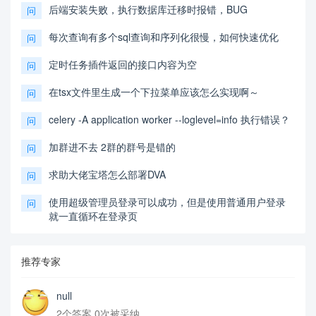
后端安装失败，执行数据库迁移时报错，BUG
问
每次查询有多个sql查询和序列化很慢，如何快速优化
问
定时任务插件返回的接口内容为空
问
在tsx文件里生成一个下拉菜单应该怎么实现啊～
问
celery -A application worker --loglevel=info 执行错误？
问
加群进不去 2群的群号是错的
问
求助大佬宝塔怎么部署DVA
问
使用超级管理员登录可以成功，但是使用普通用户登录
问
就一直循环在登录页
推荐专家
null
2个答案 0次被采纳