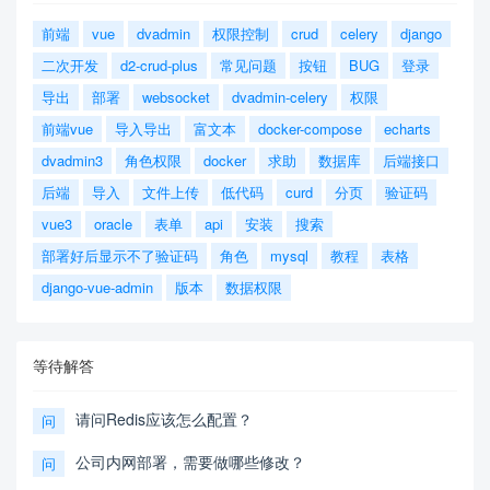
前端
vue
dvadmin
权限控制
crud
celery
django
二次开发
d2-crud-plus
常见问题
按钮
BUG
登录
导出
部署
websocket
dvadmin-celery
权限
前端vue
导入导出
富文本
docker-compose
echarts
dvadmin3
角色权限
docker
求助
数据库
后端接口
后端
导入
文件上传
低代码
curd
分页
验证码
vue3
oracle
表单
api
安装
搜索
部署好后显示不了验证码
角色
mysql
教程
表格
django-vue-admin
版本
数据权限
等待解答
请问Redis应该怎么配置？
问
公司内网部署，需要做哪些修改？
问