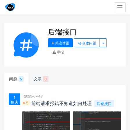
Toggl
navig
后端接口
关注话题
创建问题
举报
问题
文章
5
0
2023-07-18
1
解决
5
前端请求报错不知道如何处理
后端接口