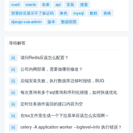
vue3
oracle
表单
api
安装
搜索
部署好后显示不了验证码
角色
mysql
教程
表格
django-vue-admin
版本
数据权限
等待解答
请问Redis应该怎么配置？
问
公司内网部署，需要做哪些修改？
问
后端安装失败，执行数据库迁移时报错，BUG
问
每次查询有多个sql查询和序列化很慢，如何快速优化
问
定时任务插件返回的接口内容为空
问
在tsx文件里生成一个下拉菜单应该怎么实现啊～
问
celery -A application worker --loglevel=info 执行错误？
问