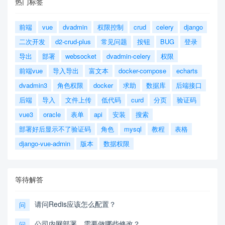
热门标签
前端
vue
dvadmin
权限控制
crud
celery
django
二次开发
d2-crud-plus
常见问题
按钮
BUG
登录
导出
部署
websocket
dvadmin-celery
权限
前端vue
导入导出
富文本
docker-compose
echarts
dvadmin3
角色权限
docker
求助
数据库
后端接口
后端
导入
文件上传
低代码
curd
分页
验证码
vue3
oracle
表单
api
安装
搜索
部署好后显示不了验证码
角色
mysql
教程
表格
django-vue-admin
版本
数据权限
等待解答
请问Redis应该怎么配置？
问
公司内网部署，需要做哪些修改？
问