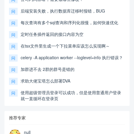
后端安装失败，执行数据库迁移时报错，BUG
问
每次查询有多个sql查询和序列化很慢，如何快速优化
问
定时任务插件返回的接口内容为空
问
在tsx文件里生成一个下拉菜单应该怎么实现啊～
问
celery -A application worker --loglevel=info 执行错误？
问
加群进不去 2群的群号是错的
问
求助大佬宝塔怎么部署DVA
问
使用超级管理员登录可以成功，但是使用普通用户登录
问
就一直循环在登录页
推荐专家
null