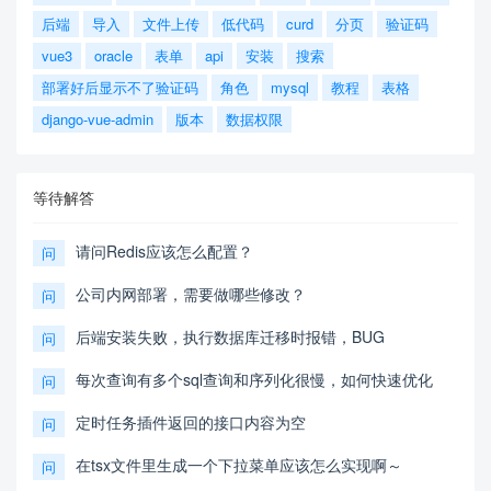
后端
导入
文件上传
低代码
curd
分页
验证码
vue3
oracle
表单
api
安装
搜索
部署好后显示不了验证码
角色
mysql
教程
表格
django-vue-admin
版本
数据权限
等待解答
请问Redis应该怎么配置？
问
公司内网部署，需要做哪些修改？
问
后端安装失败，执行数据库迁移时报错，BUG
问
每次查询有多个sql查询和序列化很慢，如何快速优化
问
定时任务插件返回的接口内容为空
问
在tsx文件里生成一个下拉菜单应该怎么实现啊～
问