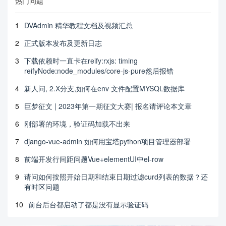
热门问题
1
DVAdmin 精华教程文档及视频汇总
2
正式版本发布及更新日志
3
下载依赖时一直卡在reify:rxjs: timing
reifyNode:node_modules/core-js-pure然后报错
4
新人问, 2.X分支,如何在env 文件配置MYSQL数据库
5
巨梦征文 | 2023年第一期征文大赛| 报名请评论本文章
6
刚部署的环境，验证码加载不出来
7
django-vue-admin 如何用宝塔python项目管理器部署
8
前端开发行间距问题Vue+elementUI中el-row
9
请问如何按照开始日期和结束日期过滤curd列表的数据？还
有时区问题
10
前台后台都启动了都是没有显示验证码