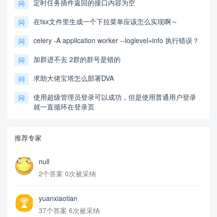
定时任务插件返回的接口内容为空
问
在tsx文件里生成一个下拉菜单应该怎么实现啊～
问
celery -A application worker --loglevel=info 执行错误？
问
加群进不去 2群的群号是错的
问
求助大佬宝塔怎么部署DVA
问
使用超级管理员登录可以成功，但是使用普通用户登录
问
就一直循环在登录页
推荐专家
null
2个答案 0次被采纳
yuanxiaotian
37个答案 6次被采纳