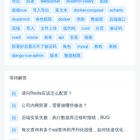
导出
部署
websocket
dvadmin-celery
权限
前端vue
导入导出
富文本
docker-compose
echarts
dvadmin3
角色权限
docker
求助
数据库
后端接口
后端
导入
文件上传
低代码
curd
分页
验证码
vue3
oracle
表单
api
安装
搜索
部署好后显示不了验证码
角色
mysql
教程
表格
django-vue-admin
版本
数据权限
等待解答
请问Redis应该怎么配置？
问
公司内网部署，需要做哪些修改？
问
后端安装失败，执行数据库迁移时报错，BUG
问
每次查询有多个sql查询和序列化很慢，如何快速优化
问