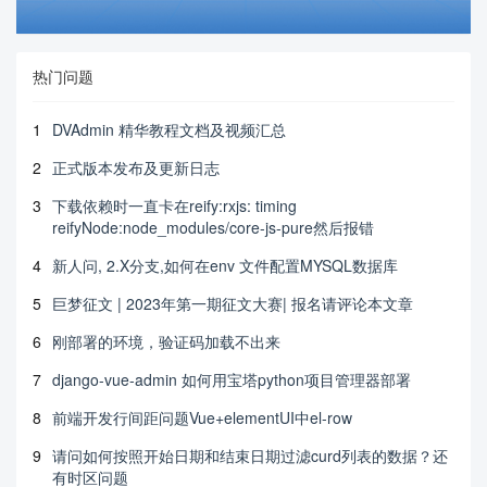
热门问题
1
DVAdmin 精华教程文档及视频汇总
2
正式版本发布及更新日志
3
下载依赖时一直卡在reify:rxjs: timing
reifyNode:node_modules/core-js-pure然后报错
4
新人问, 2.X分支,如何在env 文件配置MYSQL数据库
5
巨梦征文 | 2023年第一期征文大赛| 报名请评论本文章
6
刚部署的环境，验证码加载不出来
7
django-vue-admin 如何用宝塔python项目管理器部署
8
前端开发行间距问题Vue+elementUI中el-row
9
请问如何按照开始日期和结束日期过滤curd列表的数据？还
有时区问题