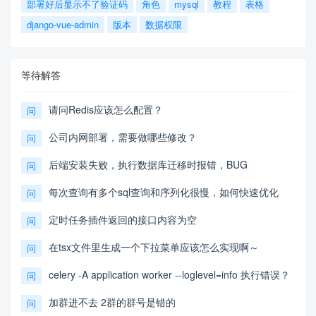
部署好后显示不了验证码
角色
mysql
教程
表格
django-vue-admin
版本
数据权限
等待解答
请问Redis应该怎么配置？
问
公司内网部署，需要做哪些修改？
问
后端安装失败，执行数据库迁移时报错，BUG
问
每次查询有多个sql查询和序列化很慢，如何快速优化
问
定时任务插件返回的接口内容为空
问
在tsx文件里生成一个下拉菜单应该怎么实现啊～
问
celery -A application worker --loglevel=info 执行错误？
问
加群进不去 2群的群号是错的
问