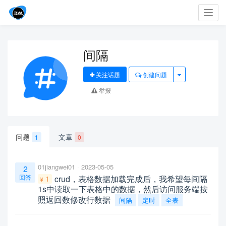
Toggl
navig
间隔
关注话题
创建问题
举报
问题
文章
1
0
01jiangwei01
2023-05-05
2
回答
crud，表格数据加载完成后，我希望每间隔
1
1s中读取一下表格中的数据，然后访问服务端按
照返回数修改行数据
间隔
定时
全表