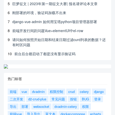
5
巨梦征文 | 2023年第一期征文大赛| 报名请评论本文章
6
刚部署的环境，验证码加载不出来
7
django-vue-admin 如何用宝塔python项目管理器部署
8
前端开发行间距问题Vue+elementUI中el-row
9
请问如何按照开始日期和结束日期过滤curd列表的数据？还
有时区问题
10
前台后台都启动了都是没有显示验证码
热门标签
前端
vue
dvadmin
权限控制
crud
celery
django
二次开发
d2-crud-plus
常见问题
按钮
BUG
登录
导出
部署
websocket
dvadmin-celery
权限
前端vue
导入导出
富文本
docker-compose
echarts