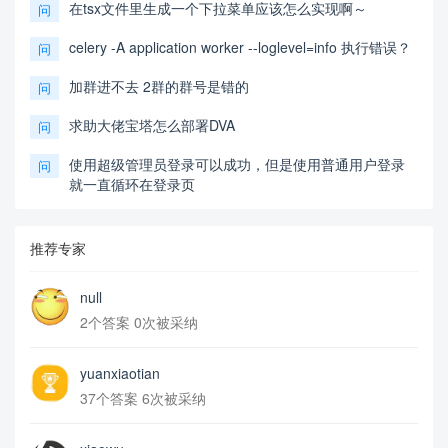
在tsx文件里生成一个下拉菜单应该怎么实现啊～
问
celery -A application worker --loglevel=info 执行错误？
问
加群进不去 2群的群号是错的
问
求助大佬宝塔怎么部署DVA
问
使用超级管理员登录可以成功，但是使用普通用户登录
问
就一直循环在登录页
推荐专家
null
2个答案 0次被采纳
yuanxiaotian
37个答案 6次被采纳