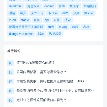
dvadmin3
角色权限
docker
求助
数据库
后端接口
后端
导入
文件上传
低代码
curd
分页
验证码
vue3
oracle
表单
api
安装
搜索
部署好后显示不了验证码
角色
mysql
教程
表格
django-vue-admin
版本
数据权限
等待解答
请问Redis应该怎么配置？
问
公司内网部署，需要做哪些修改？
问
后端安装失败，执行数据库迁移时报错，BUG
问
每次查询有多个sql查询和序列化很慢，如何快速优化
问
定时任务插件返回的接口内容为空
问