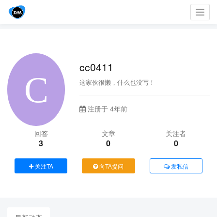
Toggl
navig
cc0411
这家伙很懒，什么也没写！
注册于 4年前
回答
文章
关注者
3
0
0
关注TA
向TA提问
发私信