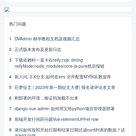
热门问题
1
DVAdmin 精华教程文档及视频汇总
2
正式版本发布及更新日志
3
下载依赖时一直卡在reify:rxjs: timing
reifyNode:node_modules/core-js-pure然后报错
4
新人问, 2.X分支,如何在env 文件配置MYSQL数据库
5
巨梦征文 | 2023年第一期征文大赛| 报名请评论本文章
6
刚部署的环境，验证码加载不出来
7
django-vue-admin 如何用宝塔python项目管理器部署
8
前端开发行间距问题Vue+elementUI中el-row
9
请问如何按照开始日期和结束日期过滤curd列表的数据？还
有时区问题