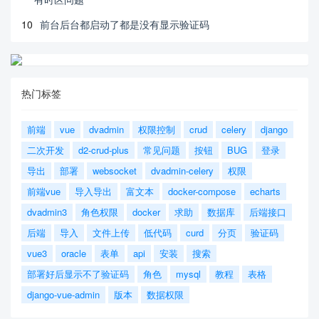
10
前台后台都启动了都是没有显示验证码
热门标签
前端
vue
dvadmin
权限控制
crud
celery
django
二次开发
d2-crud-plus
常见问题
按钮
BUG
登录
导出
部署
websocket
dvadmin-celery
权限
前端vue
导入导出
富文本
docker-compose
echarts
dvadmin3
角色权限
docker
求助
数据库
后端接口
后端
导入
文件上传
低代码
curd
分页
验证码
vue3
oracle
表单
api
安装
搜索
部署好后显示不了验证码
角色
mysql
教程
表格
django-vue-admin
版本
数据权限