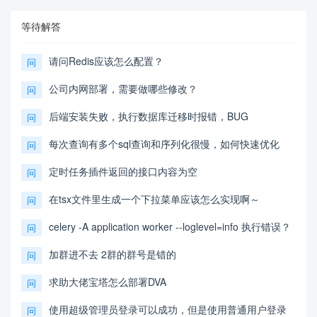
等待解答
请问Redis应该怎么配置？
问
公司内网部署，需要做哪些修改？
问
后端安装失败，执行数据库迁移时报错，BUG
问
每次查询有多个sql查询和序列化很慢，如何快速优化
问
定时任务插件返回的接口内容为空
问
在tsx文件里生成一个下拉菜单应该怎么实现啊～
问
celery -A application worker --loglevel=info 执行错误？
问
加群进不去 2群的群号是错的
问
求助大佬宝塔怎么部署DVA
问
使用超级管理员登录可以成功，但是使用普通用户登录
问