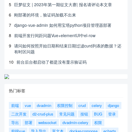
5
巨梦征文 | 2023年第一期征文大赛| 报名请评论本文章
6
刚部署的环境，验证码加载不出来
7
django-vue-admin 如何用宝塔python项目管理器部署
8
前端开发行间距问题Vue+elementUI中el-row
9
请问如何按照开始日期和结束日期过滤curd列表的数据？还
有时区问题
10
前台后台都启动了都是没有显示验证码
热门标签
前端
vue
dvadmin
权限控制
crud
celery
django
二次开发
d2-crud-plus
常见问题
按钮
BUG
登录
导出
部署
websocket
dvadmin-celery
权限
前端vue
导入导出
富文本
docker-compose
echarts