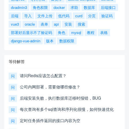
dvadmin3
角色权限
docker
求助
数据库
后端接口
后端
导入
文件上传
低代码
curd
分页
验证码
vue3
oracle
表单
api
安装
搜索
部署好后显示不了验证码
角色
mysql
教程
表格
django-vue-admin
版本
数据权限
等待解答
请问Redis应该怎么配置？
问
公司内网部署，需要做哪些修改？
问
后端安装失败，执行数据库迁移时报错，BUG
问
每次查询有多个sql查询和序列化很慢，如何快速优化
问
定时任务插件返回的接口内容为空
问