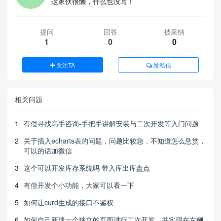
这家伙很懒，什么也没写！
提问
回答
被采纳
1
0
0
关注TA
发私信
相关问题
1
有偿寻找高手咨询-手把手讲解安装与二次开发等入门问题
2
关于插入echarts表的问题，问题比较急，不知道怎么悬赏，
可以的话加微信
3
这个可以开发库存系统吗 带入库出库盘点
4
有偿开发个小功能，大家可以看一下
5
如何让curd生成的接口不鉴权
6
如何自己新建一个独立的页面进行二次开发，并实现在左侧