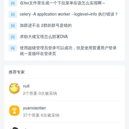
在tsx文件里生成一个下拉菜单应该怎么实现啊～
问
celery -A application worker --loglevel=info 执行错误？
问
加群进不去 2群的群号是错的
问
求助大佬宝塔怎么部署DVA
问
使用超级管理员登录可以成功，但是使用普通用户登录
问
就一直循环在登录页
推荐专家
null
2个答案 0次被采纳
yuanxiaotian
37个答案 6次被采纳