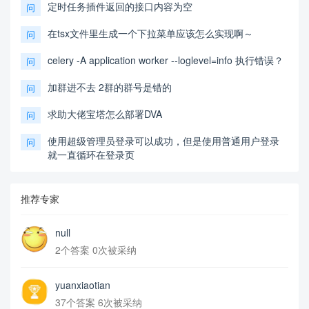
定时任务插件返回的接口内容为空
问
在tsx文件里生成一个下拉菜单应该怎么实现啊～
问
celery -A application worker --loglevel=info 执行错误？
问
加群进不去 2群的群号是错的
问
求助大佬宝塔怎么部署DVA
问
使用超级管理员登录可以成功，但是使用普通用户登录
问
就一直循环在登录页
推荐专家
null
2个答案 0次被采纳
yuanxiaotian
37个答案 6次被采纳