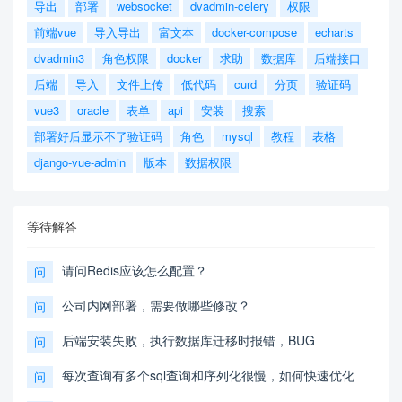
导出
部署
websocket
dvadmin-celery
权限
前端vue
导入导出
富文本
docker-compose
echarts
dvadmin3
角色权限
docker
求助
数据库
后端接口
后端
导入
文件上传
低代码
curd
分页
验证码
vue3
oracle
表单
api
安装
搜索
部署好后显示不了验证码
角色
mysql
教程
表格
django-vue-admin
版本
数据权限
等待解答
请问Redis应该怎么配置？
问
公司内网部署，需要做哪些修改？
问
后端安装失败，执行数据库迁移时报错，BUG
问
每次查询有多个sql查询和序列化很慢，如何快速优化
问