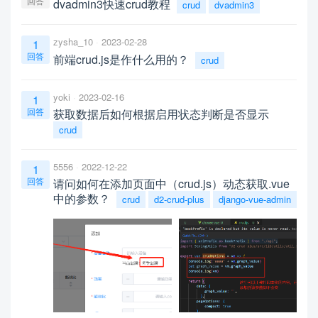
回答
dvadmin3快速crud教程
crud
dvadmin3
zysha_10
2023-02-28
1
回答
前端crud.js是作什么用的？
crud
yoki
2023-02-16
1
回答
获取数据后如何根据启用状态判断是否显示
crud
5556
2022-12-22
1
回答
请问如何在添加页面中（crud.js）动态获取.vue
中的参数？
crud
d2-crud-plus
django-vue-admin