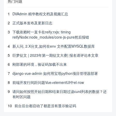
热门问题
1
DVAdmin 精华教程文档及视频汇总
2
正式版本发布及更新日志
3
下载依赖时一直卡在reify:rxjs: timing
reifyNode:node_modules/core-js-pure然后报错
4
新人问, 2.X分支,如何在env 文件配置MYSQL数据库
5
巨梦征文 | 2023年第一期征文大赛| 报名请评论本文章
6
刚部署的环境，验证码加载不出来
7
django-vue-admin 如何用宝塔python项目管理器部署
8
前端开发行间距问题Vue+elementUI中el-row
9
请问如何按照开始日期和结束日期过滤curd列表的数据？还
有时区问题
10
前台后台都启动了都是没有显示验证码