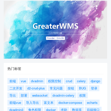
热门标签
前端
vue
dvadmin
权限控制
crud
celery
django
二次开发
d2-crud-plus
常见问题
按钮
BUG
登录
导出
部署
websocket
dvadmin-celery
权限
前端vue
导入导出
富文本
docker-compose
echarts
dvadmin3
角色权限
docker
求助
数据库
后端接口