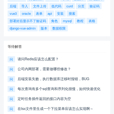
后端
导入
文件上传
低代码
curd
分页
验证码
vue3
oracle
表单
api
安装
搜索
部署好后显示不了验证码
角色
mysql
教程
表格
django-vue-admin
版本
数据权限
等待解答
请问Redis应该怎么配置？
问
公司内网部署，需要做哪些修改？
问
后端安装失败，执行数据库迁移时报错，BUG
问
每次查询有多个sql查询和序列化很慢，如何快速优化
问
定时任务插件返回的接口内容为空
问
在tsx文件里生成一个下拉菜单应该怎么实现啊～
问