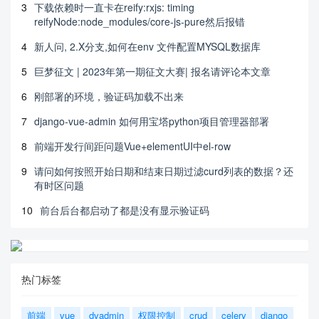
3
下载依赖时一直卡在reify:rxjs: timing
reifyNode:node_modules/core-js-pure然后报错
4
新人问, 2.X分支,如何在env 文件配置MYSQL数据库
5
巨梦征文 | 2023年第一期征文大赛| 报名请评论本文章
6
刚部署的环境，验证码加载不出来
7
django-vue-admin 如何用宝塔python项目管理器部署
8
前端开发行间距问题Vue+elementUI中el-row
9
请问如何按照开始日期和结束日期过滤curd列表的数据？还
有时区问题
10
前台后台都启动了都是没有显示验证码
热门标签
前端
vue
dvadmin
权限控制
crud
celery
django