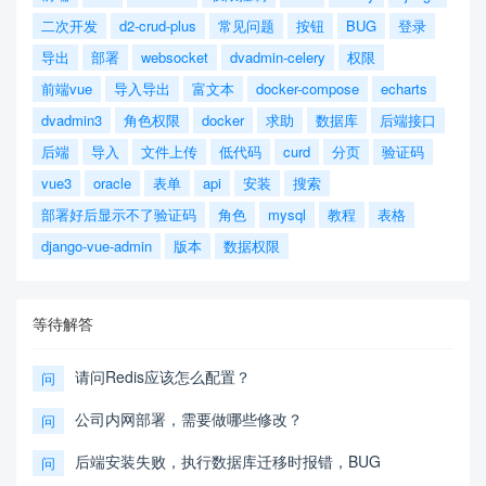
二次开发
d2-crud-plus
常见问题
按钮
BUG
登录
导出
部署
websocket
dvadmin-celery
权限
前端vue
导入导出
富文本
docker-compose
echarts
dvadmin3
角色权限
docker
求助
数据库
后端接口
后端
导入
文件上传
低代码
curd
分页
验证码
vue3
oracle
表单
api
安装
搜索
部署好后显示不了验证码
角色
mysql
教程
表格
django-vue-admin
版本
数据权限
等待解答
请问Redis应该怎么配置？
问
公司内网部署，需要做哪些修改？
问
后端安装失败，执行数据库迁移时报错，BUG
问