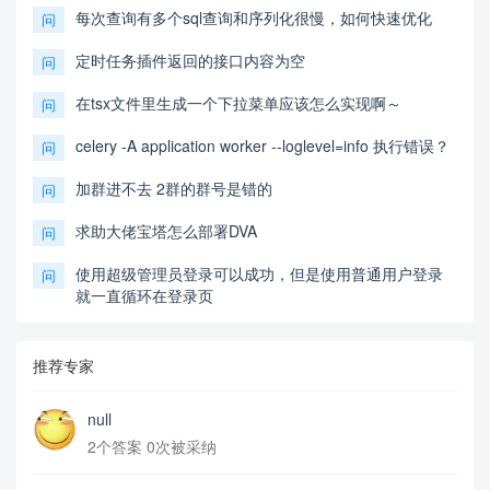
每次查询有多个sql查询和序列化很慢，如何快速优化
问
定时任务插件返回的接口内容为空
问
在tsx文件里生成一个下拉菜单应该怎么实现啊～
问
celery -A application worker --loglevel=info 执行错误？
问
加群进不去 2群的群号是错的
问
求助大佬宝塔怎么部署DVA
问
使用超级管理员登录可以成功，但是使用普通用户登录
问
就一直循环在登录页
推荐专家
null
2个答案 0次被采纳