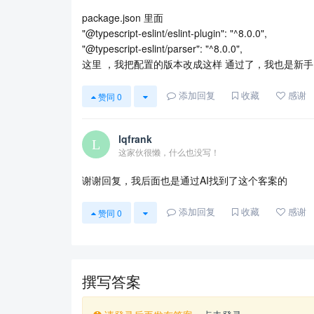
package.json 里面
"@typescript-eslint/eslint-plugin": "^8.0.0",
"@typescript-eslint/parser": "^8.0.0",
这里 ，我把配置的版本改成这样 通过了，我也是新
添加回复
收藏
感谢
赞同
0
lqfrank
这家伙很懒，什么也没写！
谢谢回复，我后面也是通过AI找到了这个客案的
添加回复
收藏
感谢
赞同
0
撰写答案