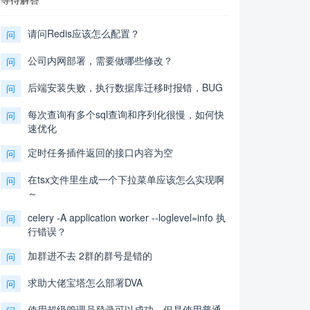
请问Redis应该怎么配置？
问
公司内网部署，需要做哪些修改？
问
后端安装失败，执行数据库迁移时报错，BUG
问
每次查询有多个sql查询和序列化很慢，如何快
问
速优化
定时任务插件返回的接口内容为空
问
在tsx文件里生成一个下拉菜单应该怎么实现啊
问
～
celery -A application worker --loglevel=info 执
问
行错误？
加群进不去 2群的群号是错的
问
求助大佬宝塔怎么部署DVA
问
使用超级管理员登录可以成功，但是使用普通