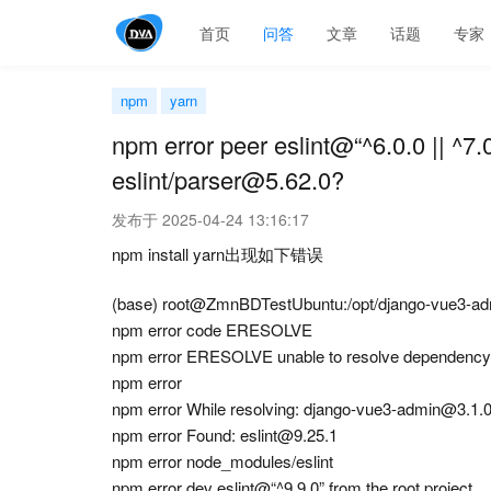
首页
问答
文章
话题
专家
npm
yarn
npm error peer eslint@“^6.0.0 || ^7.0
eslint/parser@5.62.0?
发布于 2025-04-24 13:16:17
npm install yarn出现如下错误
(base) root@ZmnBDTestUbuntu:/opt/django-vue3-adm
npm error code ERESOLVE
npm error ERESOLVE unable to resolve dependency
npm error
npm error While resolving: django-vue3-admin@3.1.
npm error Found: eslint@9.25.1
npm error node_modules/eslint
npm error dev eslint@“^9.9.0” from the root project