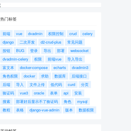
热门标签
前端
vue
dvadmin
权限控制
crud
celery
django
二次开发
d2-crud-plus
常见问题
按钮
BUG
登录
导出
部署
websocket
dvadmin-celery
权限
前端vue
导入导出
富文本
docker-compose
echarts
dvadmin3
角色权限
docker
求助
数据库
后端接口
后端
导入
文件上传
低代码
curd
分页
验证码
vue3
oracle
表单
api
安装
搜索
部署好后显示不了验证码
角色
mysql
教程
表格
django-vue-admin
版本
数据权限
等待解答