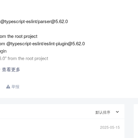
om @typescript-eslint/parser@5.62.0
om the root project
om @typescript-eslint/eslint-plugin@5.62.0
ugin
.0” from the root project
查看更多
etry
r-deps
举报
ken) dependency resolution.
Z-eresolve-report.txt
n: /root/.npm/_logs/2025-04-24T02_53_10_680Z-debug-0.log
2025-05-15
dmin/web#