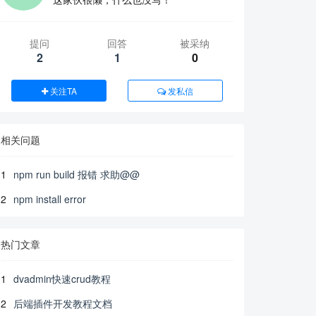
提问
回答
被采纳
2
1
0
关注TA
发私信
相关问题
1
npm run build 报错 求助@@
2
npm install error
热门文章
1
dvadmin快速crud教程
2
后端插件开发教程文档