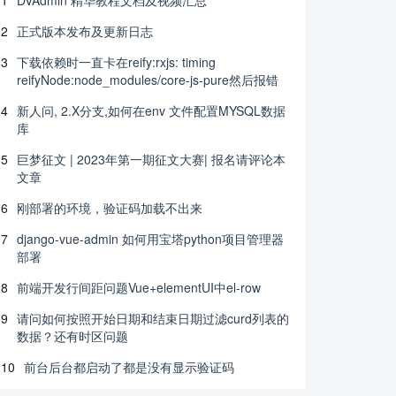
1
DVAdmin 精华教程文档及视频汇总
2
正式版本发布及更新日志
3
下载依赖时一直卡在reify:rxjs: timing
reifyNode:node_modules/core-js-pure然后报错
4
新人问, 2.X分支,如何在env 文件配置MYSQL数据
库
5
巨梦征文 | 2023年第一期征文大赛| 报名请评论本
文章
6
刚部署的环境，验证码加载不出来
7
django-vue-admin 如何用宝塔python项目管理器
部署
8
前端开发行间距问题Vue+elementUI中el-row
9
请问如何按照开始日期和结束日期过滤curd列表的
数据？还有时区问题
10
前台后台都启动了都是没有显示验证码