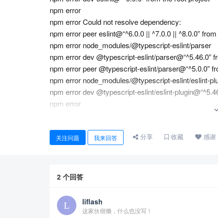
npm error
npm error Could not resolve dependency:
npm error peer eslint@“^6.0.0 || ^7.0.0 || ^8.0.0” fr
npm error node_modules/@typescript-eslint/parser
npm error dev @typescript-eslint/parser@“^5.46.0” fr
npm error peer @typescript-eslint/parser@“^5.0.0” fr
npm error node_modules/@typescript-eslint/eslint-pl
npm error dev @typescript-eslint/eslint-plugin@“^5.46
npm error
npm error Fix the upstream dependency conflict, or r
npm error this command with --force or --legacy-pee
分享
收藏
感谢
npm error to accept an incorrect (and potentially bro
关注问题
我来回答
npm error
npm error
npm error For a full report see:
2
个回答
npm error /root/.npm/_logs/2025-04-24T02_53_10_680
npm error A complete log of this run can be found i
liflash
(base) root@ZmnBDTestUbuntu:/opt/django-vue3-a
这家伙很懒，什么也没写！