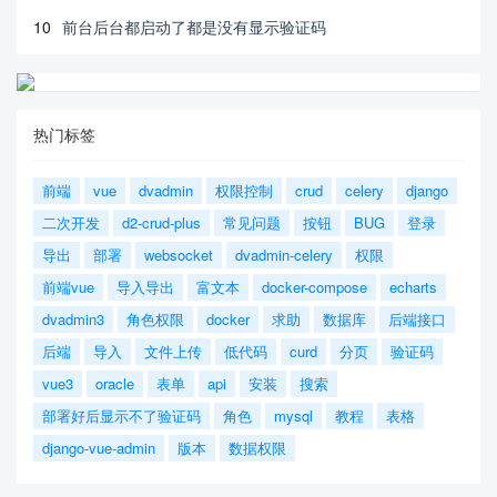
10
前台后台都启动了都是没有显示验证码
热门标签
前端
vue
dvadmin
权限控制
crud
celery
django
二次开发
d2-crud-plus
常见问题
按钮
BUG
登录
导出
部署
websocket
dvadmin-celery
权限
前端vue
导入导出
富文本
docker-compose
echarts
dvadmin3
角色权限
docker
求助
数据库
后端接口
后端
导入
文件上传
低代码
curd
分页
验证码
vue3
oracle
表单
api
安装
搜索
部署好后显示不了验证码
角色
mysql
教程
表格
django-vue-admin
版本
数据权限