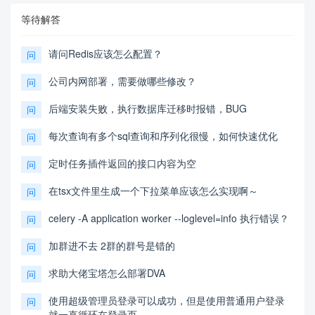
等待解答
请问Redis应该怎么配置？
问
公司内网部署，需要做哪些修改？
问
后端安装失败，执行数据库迁移时报错，BUG
问
每次查询有多个sql查询和序列化很慢，如何快速优化
问
定时任务插件返回的接口内容为空
问
在tsx文件里生成一个下拉菜单应该怎么实现啊～
问
celery -A application worker --loglevel=info 执行错误？
问
加群进不去 2群的群号是错的
问
求助大佬宝塔怎么部署DVA
问
使用超级管理员登录可以成功，但是使用普通用户登录
问
就一直循环在登录页