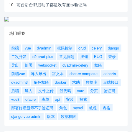
10
前台后台都启动了都是没有显示验证码
热门标签
前端
vue
dvadmin
权限控制
crud
celery
django
二次开发
d2-crud-plus
常见问题
按钮
BUG
登录
导出
部署
websocket
dvadmin-celery
权限
前端vue
导入导出
富文本
docker-compose
echarts
dvadmin3
角色权限
docker
求助
数据库
后端接口
后端
导入
文件上传
低代码
curd
分页
验证码
vue3
oracle
表单
api
安装
搜索
部署好后显示不了验证码
角色
mysql
教程
表格
django-vue-admin
版本
数据权限