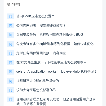
等待解答
请问Redis应该怎么配置？
问
公司内网部署，需要做哪些修改？
问
后端安装失败，执行数据库迁移时报错，BUG
问
每次查询有多个sql查询和序列化很慢，如何快速优化
问
定时任务插件返回的接口内容为空
问
在tsx文件里生成一个下拉菜单应该怎么实现啊～
问
celery -A application worker --loglevel=info 执行错误？
问
加群进不去 2群的群号是错的
问
求助大佬宝塔怎么部署DVA
问
使用超级管理员登录可以成功，但是使用普通用户登录
问
就一直循环在登录页