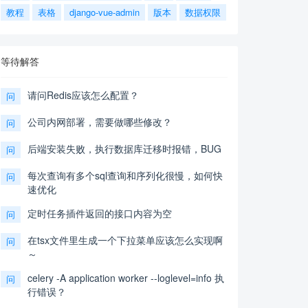
教程
表格
django-vue-admin
版本
数据权限
等待解答
请问Redis应该怎么配置？
问
公司内网部署，需要做哪些修改？
问
后端安装失败，执行数据库迁移时报错，BUG
问
每次查询有多个sql查询和序列化很慢，如何快
问
速优化
定时任务插件返回的接口内容为空
问
在tsx文件里生成一个下拉菜单应该怎么实现啊
问
～
celery -A application worker --loglevel=info 执
问
行错误？