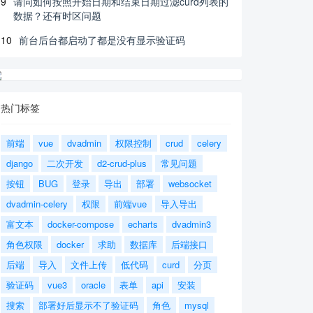
9
请问如何按照开始日期和结束日期过滤curd列表的
数据？还有时区问题
10
前台后台都启动了都是没有显示验证码
热门标签
前端
vue
dvadmin
权限控制
crud
celery
django
二次开发
d2-crud-plus
常见问题
按钮
BUG
登录
导出
部署
websocket
dvadmin-celery
权限
前端vue
导入导出
富文本
docker-compose
echarts
dvadmin3
角色权限
docker
求助
数据库
后端接口
后端
导入
文件上传
低代码
curd
分页
验证码
vue3
oracle
表单
api
安装
搜索
部署好后显示不了验证码
角色
mysql