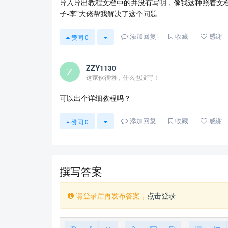
导入导出教程文档中的并没有写明，像我这种照着文档
子-李”大佬帮我解决了这个问题
添加回复
收藏
感谢
赞同
0
ZZY1130
这家伙很懒，什么也没写！
可以出个详细教程吗？
添加回复
收藏
感谢
赞同
0
撰写答案
请登录后再发布答案，
点击登录