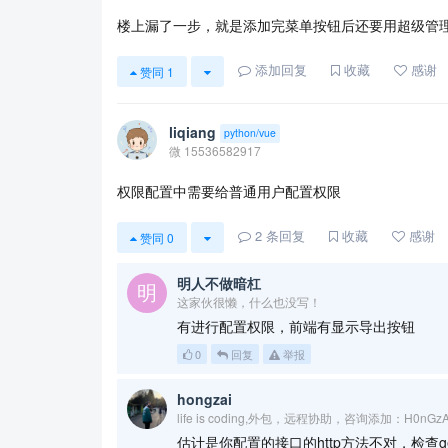
楼上漏了一步，就是添加完菜单按钮后还要用超级管
添加回复
收藏
感谢
赞同
1
liqiang
python/vue
微 15536582917
权限配置中需要给普通用户配置权限
2
条回复
收藏
感谢
赞同
0
明人不做暗杠
这家伙很懒，什么也没写！
有进行配置权限，前端有显示导出按钮
0
回复
举报
hongzai
life is coding,外包，远程协助，咨询添加：H0nGz
估计是你配置的接口的http方法不对，检查get 