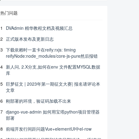
热门问题
1
DVAdmin 精华教程文档及视频汇总
2
正式版本发布及更新日志
3
下载依赖时一直卡在reify:rxjs: timing
reifyNode:node_modules/core-js-pure然后报错
4
新人问, 2.X分支,如何在env 文件配置MYSQL数据
库
5
巨梦征文 | 2023年第一期征文大赛| 报名请评论本
文章
6
刚部署的环境，验证码加载不出来
7
django-vue-admin 如何用宝塔python项目管理器
部署
8
前端开发行间距问题Vue+elementUI中el-row