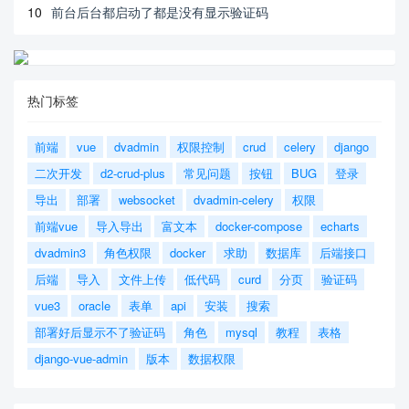
10
前台后台都启动了都是没有显示验证码
热门标签
前端
vue
dvadmin
权限控制
crud
celery
django
二次开发
d2-crud-plus
常见问题
按钮
BUG
登录
导出
部署
websocket
dvadmin-celery
权限
前端vue
导入导出
富文本
docker-compose
echarts
dvadmin3
角色权限
docker
求助
数据库
后端接口
后端
导入
文件上传
低代码
curd
分页
验证码
vue3
oracle
表单
api
安装
搜索
部署好后显示不了验证码
角色
mysql
教程
表格
django-vue-admin
版本
数据权限