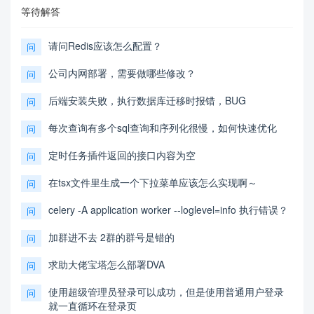
等待解答
请问Redis应该怎么配置？
问
公司内网部署，需要做哪些修改？
问
后端安装失败，执行数据库迁移时报错，BUG
问
每次查询有多个sql查询和序列化很慢，如何快速优化
问
定时任务插件返回的接口内容为空
问
在tsx文件里生成一个下拉菜单应该怎么实现啊～
问
celery -A application worker --loglevel=info 执行错误？
问
加群进不去 2群的群号是错的
问
求助大佬宝塔怎么部署DVA
问
使用超级管理员登录可以成功，但是使用普通用户登录
问
就一直循环在登录页