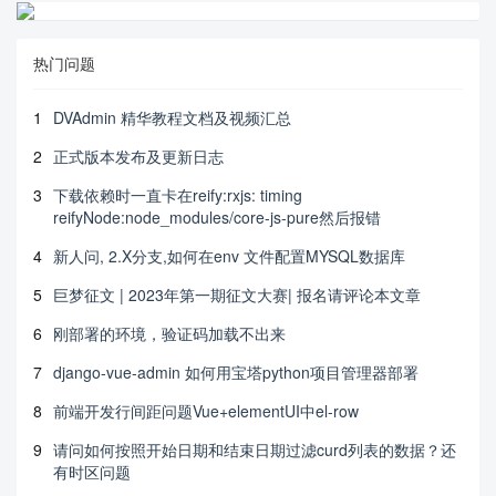
热门问题
1
DVAdmin 精华教程文档及视频汇总
2
正式版本发布及更新日志
3
下载依赖时一直卡在reify:rxjs: timing
reifyNode:node_modules/core-js-pure然后报错
4
新人问, 2.X分支,如何在env 文件配置MYSQL数据库
5
巨梦征文 | 2023年第一期征文大赛| 报名请评论本文章
6
刚部署的环境，验证码加载不出来
7
django-vue-admin 如何用宝塔python项目管理器部署
8
前端开发行间距问题Vue+elementUI中el-row
9
请问如何按照开始日期和结束日期过滤curd列表的数据？还
有时区问题