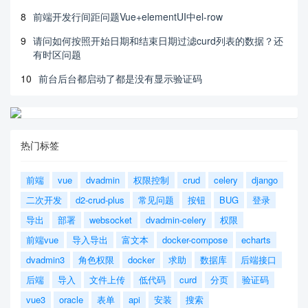
8
前端开发行间距问题Vue+elementUI中el-row
9
请问如何按照开始日期和结束日期过滤curd列表的数据？还
有时区问题
10
前台后台都启动了都是没有显示验证码
热门标签
前端
vue
dvadmin
权限控制
crud
celery
django
二次开发
d2-crud-plus
常见问题
按钮
BUG
登录
导出
部署
websocket
dvadmin-celery
权限
前端vue
导入导出
富文本
docker-compose
echarts
dvadmin3
角色权限
docker
求助
数据库
后端接口
后端
导入
文件上传
低代码
curd
分页
验证码
vue3
oracle
表单
api
安装
搜索