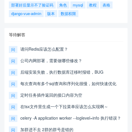
部署好后显示不了验证码
角色
mysql
教程
表格
django-vue-admin
版本
数据权限
等待解答
请问Redis应该怎么配置？
问
公司内网部署，需要做哪些修改？
问
后端安装失败，执行数据库迁移时报错，BUG
问
每次查询有多个sql查询和序列化很慢，如何快速优化
问
定时任务插件返回的接口内容为空
问
在tsx文件里生成一个下拉菜单应该怎么实现啊～
问
celery -A application worker --loglevel=info 执行错误？
问
加群进不去 2群的群号是错的
问