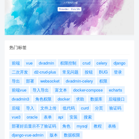
热门标签
前端
vue
dvadmin
权限控制
crud
celery
django
二次开发
d2-crud-plus
常见问题
按钮
BUG
登录
导出
部署
websocket
dvadmin-celery
权限
前端vue
导入导出
富文本
docker-compose
echarts
dvadmin3
角色权限
docker
求助
数据库
后端接口
后端
导入
文件上传
低代码
curd
分页
验证码
vue3
oracle
表单
api
安装
搜索
部署好后显示不了验证码
角色
mysql
教程
表格
django-vue-admin
版本
数据权限