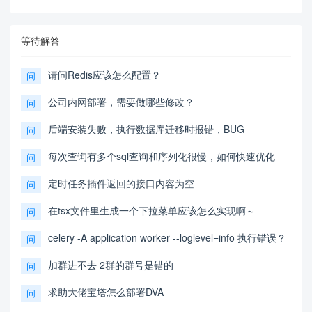
等待解答
请问Redis应该怎么配置？
问
公司内网部署，需要做哪些修改？
问
后端安装失败，执行数据库迁移时报错，BUG
问
每次查询有多个sql查询和序列化很慢，如何快速优化
问
定时任务插件返回的接口内容为空
问
在tsx文件里生成一个下拉菜单应该怎么实现啊～
问
celery -A application worker --loglevel=info 执行错误？
问
加群进不去 2群的群号是错的
问
求助大佬宝塔怎么部署DVA
问