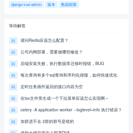
django-vue-admin
版本
数据权限
等待解答
请问Redis应该怎么配置？
问
公司内网部署，需要做哪些修改？
问
后端安装失败，执行数据库迁移时报错，BUG
问
每次查询有多个sql查询和序列化很慢，如何快速优化
问
定时任务插件返回的接口内容为空
问
在tsx文件里生成一个下拉菜单应该怎么实现啊～
问
celery -A application worker --loglevel=info 执行错误？
问
加群进不去 2群的群号是错的
问
求助大佬宝塔怎么部署DVA