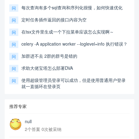
每次查询有多个sql查询和序列化很慢，如何快速优化
问
定时任务插件返回的接口内容为空
问
在tsx文件里生成一个下拉菜单应该怎么实现啊～
问
celery -A application worker --loglevel=info 执行错误？
问
加群进不去 2群的群号是错的
问
求助大佬宝塔怎么部署DVA
问
使用超级管理员登录可以成功，但是使用普通用户登录
问
就一直循环在登录页
推荐专家
null
2个答案 0次被采纳