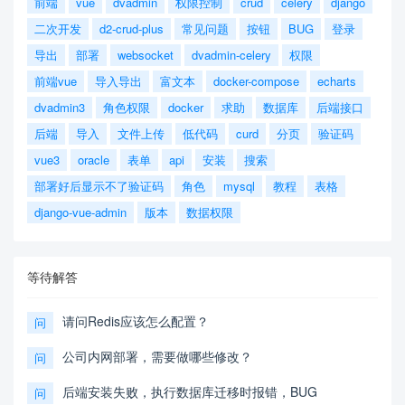
前端
vue
dvadmin
权限控制
crud
celery
django
二次开发
d2-crud-plus
常见问题
按钮
BUG
登录
导出
部署
websocket
dvadmin-celery
权限
前端vue
导入导出
富文本
docker-compose
echarts
dvadmin3
角色权限
docker
求助
数据库
后端接口
后端
导入
文件上传
低代码
curd
分页
验证码
vue3
oracle
表单
api
安装
搜索
部署好后显示不了验证码
角色
mysql
教程
表格
django-vue-admin
版本
数据权限
等待解答
请问Redis应该怎么配置？
问
公司内网部署，需要做哪些修改？
问
后端安装失败，执行数据库迁移时报错，BUG
问