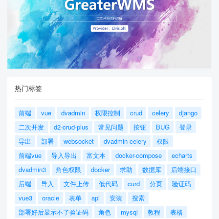
热门标签
前端
vue
dvadmin
权限控制
crud
celery
django
二次开发
d2-crud-plus
常见问题
按钮
BUG
登录
导出
部署
websocket
dvadmin-celery
权限
前端vue
导入导出
富文本
docker-compose
echarts
dvadmin3
角色权限
docker
求助
数据库
后端接口
后端
导入
文件上传
低代码
curd
分页
验证码
vue3
oracle
表单
api
安装
搜索
部署好后显示不了验证码
角色
mysql
教程
表格