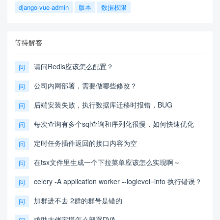
django-vue-admin
版本
数据权限
等待解答
请问Redis应该怎么配置？
问
公司内网部署，需要做哪些修改？
问
后端安装失败，执行数据库迁移时报错，BUG
问
每次查询有多个sql查询和序列化很慢，如何快速优化
问
定时任务插件返回的接口内容为空
问
在tsx文件里生成一个下拉菜单应该怎么实现啊～
问
celery -A application worker --loglevel=info 执行错误？
问
加群进不去 2群的群号是错的
问
求助大佬宝塔怎么部署DVA