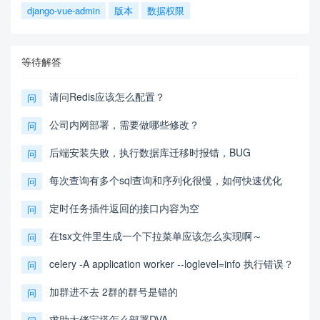
django-vue-admin
版本
数据权限
等待解答
请问Redis应该怎么配置？
问
公司内网部署，需要做哪些修改？
问
后端安装失败，执行数据库迁移时报错，BUG
问
每次查询有多个sql查询和序列化很慢，如何快速优化
问
定时任务插件返回的接口内容为空
问
在tsx文件里生成一个下拉菜单应该怎么实现啊～
问
celery -A application worker --loglevel=info 执行错误？
问
加群进不去 2群的群号是错的
问
求助大佬宝塔怎么部署DVA