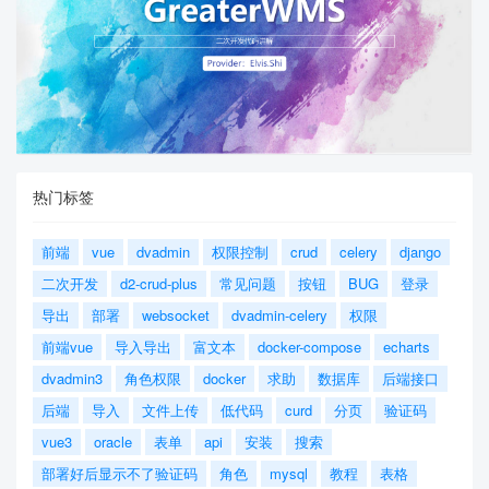
热门标签
前端
vue
dvadmin
权限控制
crud
celery
django
二次开发
d2-crud-plus
常见问题
按钮
BUG
登录
导出
部署
websocket
dvadmin-celery
权限
前端vue
导入导出
富文本
docker-compose
echarts
dvadmin3
角色权限
docker
求助
数据库
后端接口
后端
导入
文件上传
低代码
curd
分页
验证码
vue3
oracle
表单
api
安装
搜索
部署好后显示不了验证码
角色
mysql
教程
表格