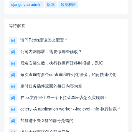
django-vue-admin
版本
数据权限
等待解答
请问Redis应该怎么配置？
问
公司内网部署，需要做哪些修改？
问
后端安装失败，执行数据库迁移时报错，BUG
问
每次查询有多个sql查询和序列化很慢，如何快速优化
问
定时任务插件返回的接口内容为空
问
在tsx文件里生成一个下拉菜单应该怎么实现啊～
问
celery -A application worker --loglevel=info 执行错误？
问
加群进不去 2群的群号是错的
问
求助大佬宝塔怎么部署DVA