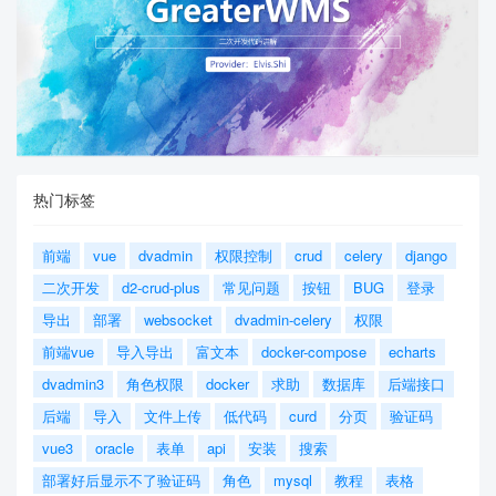
热门标签
前端
vue
dvadmin
权限控制
crud
celery
django
二次开发
d2-crud-plus
常见问题
按钮
BUG
登录
导出
部署
websocket
dvadmin-celery
权限
前端vue
导入导出
富文本
docker-compose
echarts
dvadmin3
角色权限
docker
求助
数据库
后端接口
后端
导入
文件上传
低代码
curd
分页
验证码
vue3
oracle
表单
api
安装
搜索
部署好后显示不了验证码
角色
mysql
教程
表格