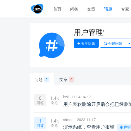
首页
问答
文章
话题
专家
用户管理‘
关注话题
创建问题
问题
文章
2
0
hwl
2024-04-17
0
1.4k
回答
浏览
用户表软删除开启后会把已经删
simon
2022-11-17
1
1.4k
回答
浏览
演示系统，查看用户报错
用户管