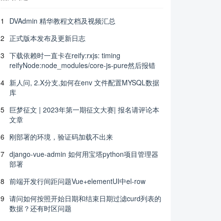
1
DVAdmin 精华教程文档及视频汇总
2
正式版本发布及更新日志
3
下载依赖时一直卡在reify:rxjs: timing
reifyNode:node_modules/core-js-pure然后报错
4
新人问, 2.X分支,如何在env 文件配置MYSQL数据
库
5
巨梦征文 | 2023年第一期征文大赛| 报名请评论本
文章
6
刚部署的环境，验证码加载不出来
7
django-vue-admin 如何用宝塔python项目管理器
部署
8
前端开发行间距问题Vue+elementUI中el-row
9
请问如何按照开始日期和结束日期过滤curd列表的
数据？还有时区问题