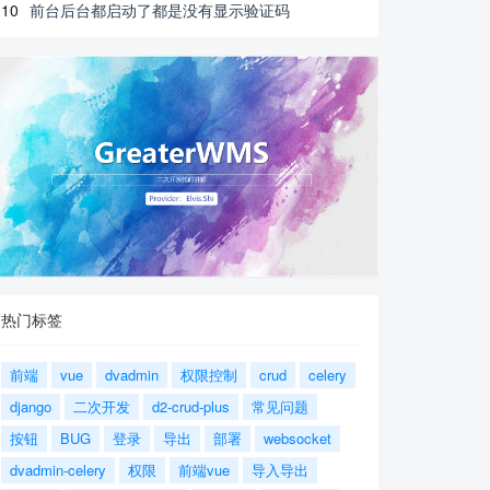
10
前台后台都启动了都是没有显示验证码
热门标签
前端
vue
dvadmin
权限控制
crud
celery
django
二次开发
d2-crud-plus
常见问题
按钮
BUG
登录
导出
部署
websocket
dvadmin-celery
权限
前端vue
导入导出