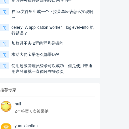
定时任务插件返回的接口内容为空
问
在tsx文件里生成一个下拉菜单应该怎么实现啊
问
～
celery -A application worker --loglevel=info 执
问
行错误？
加群进不去 2群的群号是错的
问
求助大佬宝塔怎么部署DVA
问
使用超级管理员登录可以成功，但是使用普通
问
用户登录就一直循环在登录页
推荐专家
null
2个答案 0次被采纳
yuanxiaotian