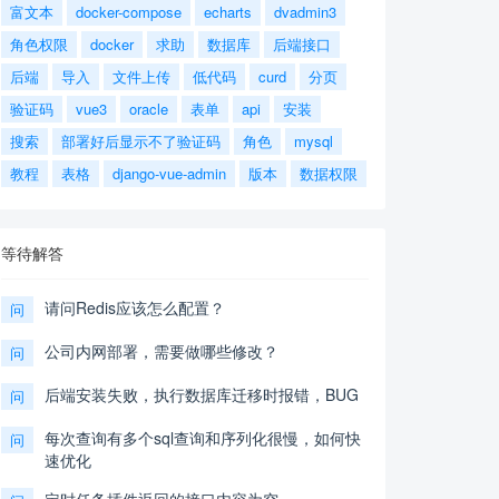
富文本
docker-compose
echarts
dvadmin3
角色权限
docker
求助
数据库
后端接口
后端
导入
文件上传
低代码
curd
分页
验证码
vue3
oracle
表单
api
安装
搜索
部署好后显示不了验证码
角色
mysql
教程
表格
django-vue-admin
版本
数据权限
等待解答
请问Redis应该怎么配置？
问
公司内网部署，需要做哪些修改？
问
后端安装失败，执行数据库迁移时报错，BUG
问
每次查询有多个sql查询和序列化很慢，如何快
问
速优化