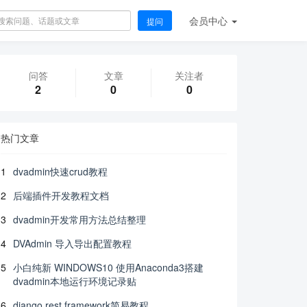
会员
中心
提问
问答
文章
关注者
2
0
0
热门文章
1
dvadmin快速crud教程
2
后端插件开发教程文档
3
dvadmin开发常用方法总结整理
4
DVAdmin 导入导出配置教程
5
小白纯新 WINDOWS10 使用Anaconda3搭建
dvadmin本地运行环境记录贴
6
django rest framework简易教程