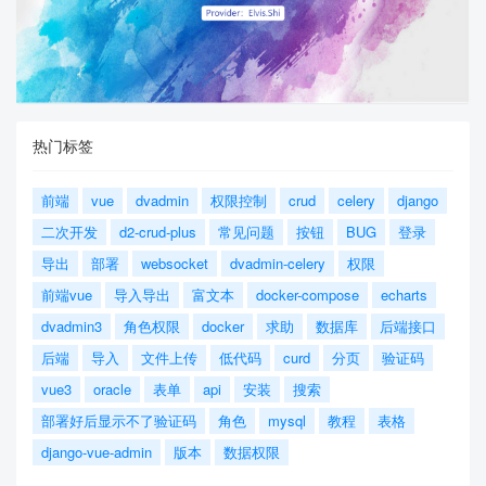
热门标签
前端
vue
dvadmin
权限控制
crud
celery
django
二次开发
d2-crud-plus
常见问题
按钮
BUG
登录
导出
部署
websocket
dvadmin-celery
权限
前端vue
导入导出
富文本
docker-compose
echarts
dvadmin3
角色权限
docker
求助
数据库
后端接口
后端
导入
文件上传
低代码
curd
分页
验证码
vue3
oracle
表单
api
安装
搜索
部署好后显示不了验证码
角色
mysql
教程
表格
django-vue-admin
版本
数据权限