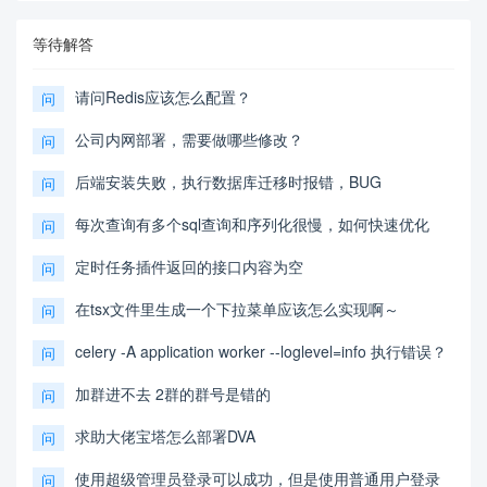
等待解答
请问Redis应该怎么配置？
问
公司内网部署，需要做哪些修改？
问
后端安装失败，执行数据库迁移时报错，BUG
问
每次查询有多个sql查询和序列化很慢，如何快速优化
问
定时任务插件返回的接口内容为空
问
在tsx文件里生成一个下拉菜单应该怎么实现啊～
问
celery -A application worker --loglevel=info 执行错误？
问
加群进不去 2群的群号是错的
问
求助大佬宝塔怎么部署DVA
问
使用超级管理员登录可以成功，但是使用普通用户登录
问