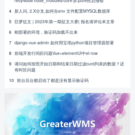
reifyNode:node_modules/core-js-pure然后报错
4
新人问, 2.X分支,如何在env 文件配置MYSQL数据库
5
巨梦征文 | 2023年第一期征文大赛| 报名请评论本文章
6
刚部署的环境，验证码加载不出来
7
django-vue-admin 如何用宝塔python项目管理器部署
8
前端开发行间距问题Vue+elementUI中el-row
9
请问如何按照开始日期和结束日期过滤curd列表的数据？还
有时区问题
10
前台后台都启动了都是没有显示验证码