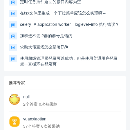
定时任务插件返回的接口内容为空
问
在tsx文件里生成一个下拉菜单应该怎么实现啊～
问
celery -A application worker --loglevel=info 执行错误？
问
加群进不去 2群的群号是错的
问
求助大佬宝塔怎么部署DVA
问
使用超级管理员登录可以成功，但是使用普通用户登录
问
就一直循环在登录页
推荐专家
null
2个答案 0次被采纳
yuanxiaotian
37个答案 6次被采纳