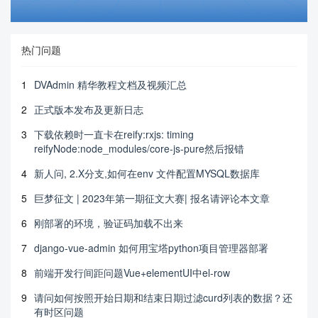
热门问题
1
DVAdmin 精华教程文档及视频汇总
2
正式版本发布及更新日志
3
下载依赖时一直卡在reify:rxjs: timing
reifyNode:node_modules/core-js-pure然后报错
4
新人问, 2.X分支,如何在env 文件配置MYSQL数据库
5
巨梦征文 | 2023年第一期征文大赛| 报名请评论本文章
6
刚部署的环境，验证码加载不出来
7
django-vue-admin 如何用宝塔python项目管理器部署
8
前端开发行间距问题Vue+elementUI中el-row
9
请问如何按照开始日期和结束日期过滤curd列表的数据？还
有时区问题