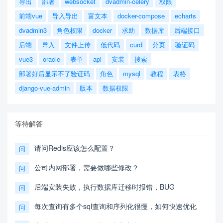
导出
部署
websocket
dvadmin-celery
权限
前端vue
导入导出
富文本
docker-compose
echarts
dvadmin3
角色权限
docker
求助
数据库
后端接口
后端
导入
文件上传
低代码
curd
分页
验证码
vue3
oracle
表单
api
安装
搜索
部署好后显示不了验证码
角色
mysql
教程
表格
django-vue-admin
版本
数据权限
等待解答
请问Redis应该怎么配置？
问
公司内网部署，需要做哪些修改？
问
后端安装失败，执行数据库迁移时报错，BUG
问
每次查询有多个sql查询和序列化很慢，如何快速优化
问