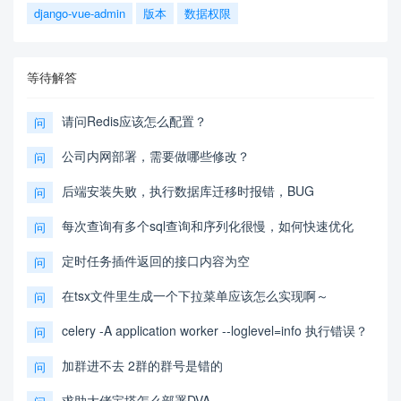
django-vue-admin
版本
数据权限
等待解答
请问Redis应该怎么配置？
问
公司内网部署，需要做哪些修改？
问
后端安装失败，执行数据库迁移时报错，BUG
问
每次查询有多个sql查询和序列化很慢，如何快速优化
问
定时任务插件返回的接口内容为空
问
在tsx文件里生成一个下拉菜单应该怎么实现啊～
问
celery -A application worker --loglevel=info 执行错误？
问
加群进不去 2群的群号是错的
问
求助大佬宝塔怎么部署DVA