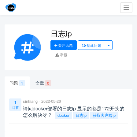
Toggl
navig
日志ip
关注话题
创建问题
举报
问题
文章
1
0
sinkiang
2022-05-26
1
回答
请问docker部署的日志ip 显示的都是172开头的
怎么解决呀？
docker
日志ip
获取客户端ip