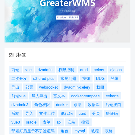
热门标签
前端
vue
dvadmin
权限控制
crud
celery
django
二次开发
d2-crud-plus
常见问题
按钮
BUG
登录
导出
部署
websocket
dvadmin-celery
权限
前端vue
导入导出
富文本
docker-compose
echarts
dvadmin3
角色权限
docker
求助
数据库
后端接口
后端
导入
文件上传
低代码
curd
分页
验证码
vue3
oracle
表单
api
安装
搜索
部署好后显示不了验证码
角色
mysql
教程
表格